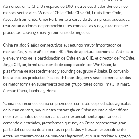
pabellón de
Alimentos en la CIIE. Un espacio de 100 metros cuadrados donde cinco
marcas sectoriales, Wines of Chile, Chile Olive Oil, Fruits from Chile,
Avocado from Chile, Chile Pork, junto a cerca de 20 empresas asociadas,
realizarán acciones de promoción tales como catas y degustaciones de
productos, cooking show, y reuniones de negocios.
China ha sido 9 años consecutivos el segundo mayor importador de
mercancías, y este año celebra 40 años de apertura económica. Ante esto
y en el marco de la participación de Chile en la CIIE, el director de ProChile,
Jorge O’Ryan, firmó un acuerdo de cooperación con Win Chain, la
plataforma de abastecimiento y sourcing del grupo Alibaba. El convenio
busca que los productos frescos chilenos lleguen y sean comercializados
de mejor forma en supermercados del grupo, tales como Tmall, Rt mart,
Auchan China, Lianhua y Hema.
“China nos reconoce como un proveedor confiable de productos agrícolas
de buena calidad, hoy nuestra estrategia en China apunta a diversificar
nuestros canales de comercialización, especialmente apuntando al
comercio electrónico, plataformas que hoy en China representan gran
parte del consumo de alimentos importados y frescos, especialmente
entre los consumidores de mayores ingresos”, dijo la autoridad y agregó