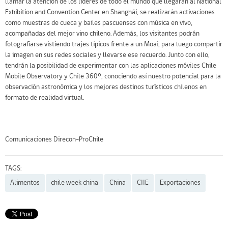
llamar la atención de los líderes de todo el mundo que llegarán al National
Exhibition and Convention Center en Shanghái, se realizarán activaciones
como muestras de cueca y bailes pascuenses con música en vivo,
acompañadas del mejor vino chileno. Además, los visitantes podrán
fotografiarse vistiendo trajes típicos frente a un Moai, para luego compartir
la imagen en sus redes sociales y llevarse ese recuerdo. Junto con ello,
tendrán la posibilidad de experimentar con las aplicaciones móviles Chile
Mobile Observatory y Chile 360º, conociendo así nuestro potencial para la
observación astronómica y los mejores destinos turísticos chilenos en
formato de realidad virtual.
Comunicaciones Direcon-ProChile
TAGS:
Alimentos
chile week china
China
CIIE
Exportaciones