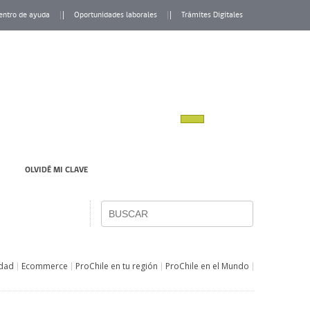
entro de ayuda
Oportunidades laborales
Trámites Digitales
OLVIDÉ MI CLAVE
idad
Ecommerce
ProChile en tu región
ProChile en el Mundo