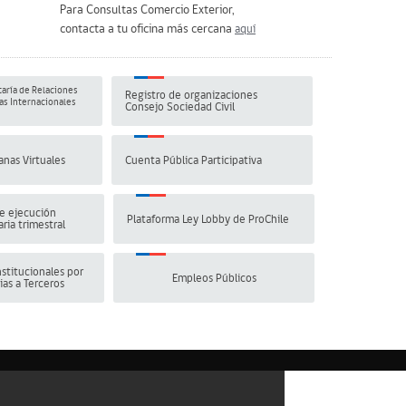
Para Consultas Comercio Exterior,
contacta a tu oficina más cercana
aquí
aría de Relaciones
Registro de organizaciones
s Internacionales
Consejo Sociedad Civil
anas Virtuales
Cuenta Pública Participativa
e ejecución
Plataforma Ley Lobby de ProChile
ria trimestral
stitucionales por
Empleos Públicos
ias a Terceros