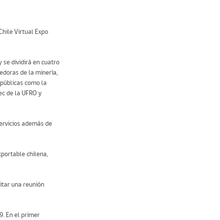
Chile Virtual Expo
 se dividirá en cuatro
edoras de la minería,
 públicas como la
ec de la UFRO y
servicios además de
xportable chilena,
itar una reunión
. En el primer