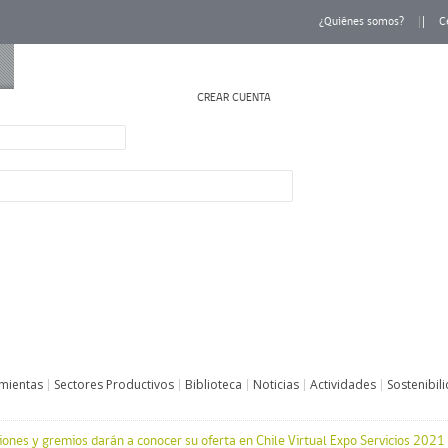
¿Quiénes somos?
C
CREAR CUENTA
INICIAR SESIÓN
mientas
Sectores Productivos
Biblioteca
Noticias
Actividades
Sostenibil
iones y gremios darán a conocer su oferta en Chile Virtual Expo Servicios 2021