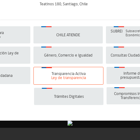
Teatinos 180, Santiago, Chile
SUBREI
Subsecret
ra
CHILE ATIENDE
Económica
o
ción Ley de
Género, Comercio e Igualdad
Consultas Ciudad
Informe d
Transparencia Activa
udadana
presupuesta
Ley de transparencia
Compromisos In
Trámites Digitales
Transferenc