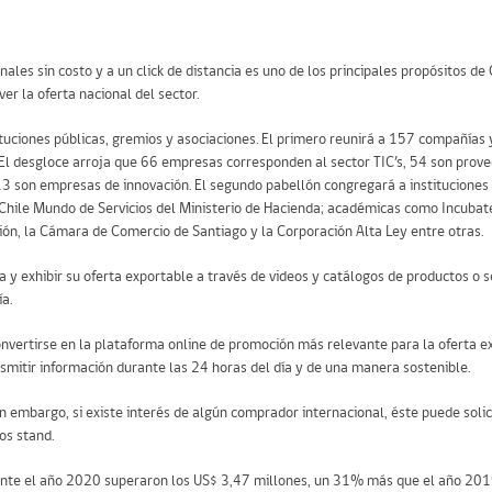
es sin costo y a un click de distancia es uno de los principales propósitos de 
er la oferta nacional del sector.
tuciones públicas, gremios y asociaciones. El primero reunirá a 157 compañías y
. El desgloce arroja que 66 empresas corresponden al sector TIC’s, 54 son prove
13 son empresas de innovación. El segundo pabellón congregará a instituciones
 Chile Mundo de Servicios del Ministerio de Hacienda; académicas como Incubat
ón, la Cámara de Comercio de Santiago y la Corporación Alta Ley entre otras.
ia y exhibir su oferta exportable a través de videos y catálogos de productos o 
ía.
 convertirse en la plataforma online de promoción más relevante para la oferta e
smitir información durante las 24 horas del día y de una manera sostenible.
in embargo, si existe interés de algún comprador internacional, éste puede solic
os stand.
rante el año 2020 superaron los US$ 3,47 millones, un 31% más que el año 2019