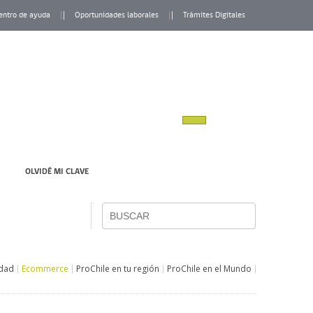
entro de ayuda
Oportunidades laborales
Trámites Digitales
OLVIDÉ MI CLAVE
idad
Ecommerce
ProChile en tu región
ProChile en el Mundo