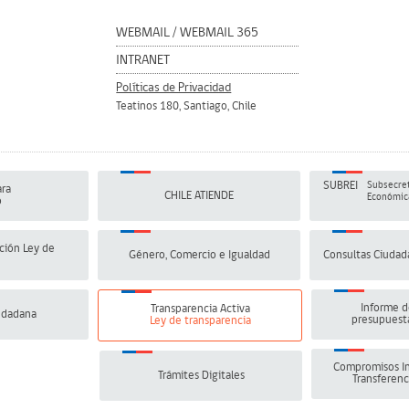
WEBMAIL
/
WEBMAIL 365
INTRANET
Políticas de Privacidad
Teatinos 180, Santiago, Chile
SUBREI
Subsecret
ra
CHILE ATIENDE
Económica
o
ción Ley de
Género, Comercio e Igualdad
Consultas Ciudad
Informe d
Transparencia Activa
udadana
presupuesta
Ley de transparencia
Compromisos In
Trámites Digitales
Transferenc