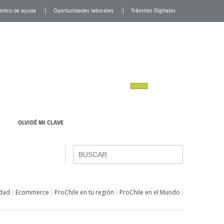
entro de ayuda
Oportunidades laborales
Trámites Digitales
OLVIDÉ MI CLAVE
idad
Ecommerce
ProChile en tu región
ProChile en el Mundo