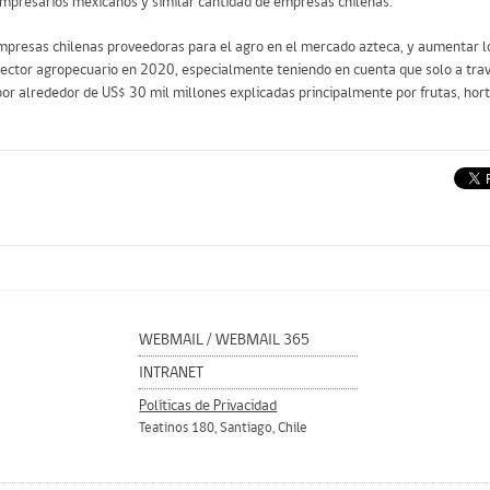
empresarios mexicanos y similar cantidad de empresas chilenas.
mpresas chilenas proveedoras para el agro en el mercado azteca, y aumentar l
sector agropecuario en 2020, especialmente teniendo en cuenta que solo a trav
r alrededor de US$ 30 mil millones explicadas principalmente por frutas, horta
WEBMAIL
/
WEBMAIL 365
INTRANET
Políticas de Privacidad
Teatinos 180, Santiago, Chile