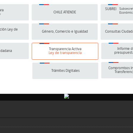
SUBREI
Subsecret
ra
CHILE ATIENDE
Económica
o
ción Ley de
Género, Comercio e Igualdad
Consultas Ciudad
Informe d
Transparencia Activa
udadana
presupuesta
Ley de transparencia
Compromisos In
Trámites Digitales
Transferenc