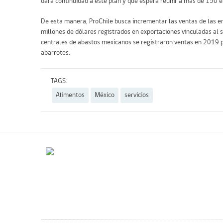
dará continuidad a este plan y que espera reunir a más de 150 
De esta manera, ProChile busca incrementar las ventas de las e
millones de dólares registrados en exportaciones vinculadas al 
centrales de abastos mexicanos se registraron ventas en 2019 po
abarrotes.
TAGS:
Alimentos
México
servicios