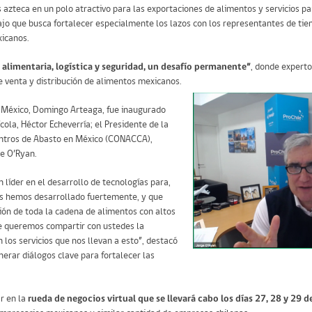
 azteca en un polo atractivo para las exportaciones de alimentos y servicios pa
bajo que busca fortalecer especialmente los lazos con los representantes de tien
icanos.
 alimentaria, logística y seguridad, un desafío permanente”
, donde experto
e venta y distribución de alimentos mexicanos.
n México, Domingo Arteaga, fue inaugurado
ola, Héctor Echeverría; el Presidente de la
ntros de Abasto en México (CONACCA),
ge O’Ryan.
 líder en el desarrollo de tecnologías para,
nos hemos desarrollado fuertemente, y que
ón de toda la cadena de alimentos con altos
le queremos compartir con ustedes la
 los servicios que nos llevan a esto”, destacó
erar diálogos clave para fortalecer las
r en la
rueda de negocios virtual que se llevará cabo los días 27, 28 y 29 d