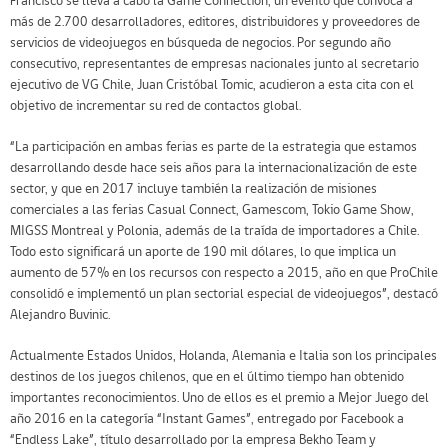
Francisco se lleva a cabo la Game Connection, un evento que convoca a
más de 2.700 desarrolladores, editores, distribuidores y proveedores de
servicios de videojuegos en búsqueda de negocios. Por segundo año
consecutivo, representantes de empresas nacionales junto al secretario
ejecutivo de VG Chile, Juan Cristóbal Tomic, acudieron a esta cita con el
objetivo de incrementar su red de contactos global.
“La participación en ambas ferias es parte de la estrategia que estamos
desarrollando desde hace seis años para la internacionalización de este
sector, y que en 2017 incluye también la realización de misiones
comerciales a las ferias Casual Connect, Gamescom, Tokio Game Show,
MIGSS Montreal y Polonia, además de la traída de importadores a Chile.
Todo esto significará un aporte de 190 mil dólares, lo que implica un
aumento de 57% en los recursos con respecto a 2015, año en que ProChile
consolidó e implementó un plan sectorial especial de videojuegos”, destacó
Alejandro Buvinic.
Actualmente Estados Unidos, Holanda, Alemania e Italia son los principales
destinos de los juegos chilenos, que en el último tiempo han obtenido
importantes reconocimientos. Uno de ellos es el premio a Mejor Juego del
año 2016 en la categoría “Instant Games”, entregado por Facebook a
“Endless Lake”, título desarrollado por la empresa Bekho Team y