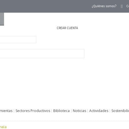
¿Quiénes somos?
C
CREAR CUENTA
INICIAR SESIÓN
mientas
Sectores Productivos
Biblioteca
Noticias
Actividades
Sostenibil
mala