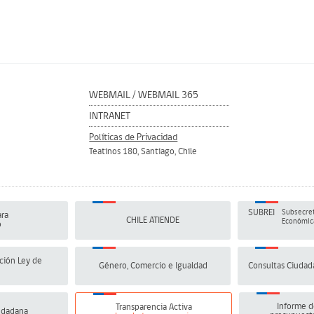
WEBMAIL
/
WEBMAIL 365
INTRANET
Políticas de Privacidad
Teatinos 180, Santiago, Chile
SUBREI
Subsecret
ra
CHILE ATIENDE
Económica
o
ción Ley de
Género, Comercio e Igualdad
Consultas Ciudad
Informe d
Transparencia Activa
udadana