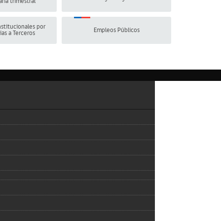
ria trimestral
stitucionales por
Empleos Públicos
ias a Terceros