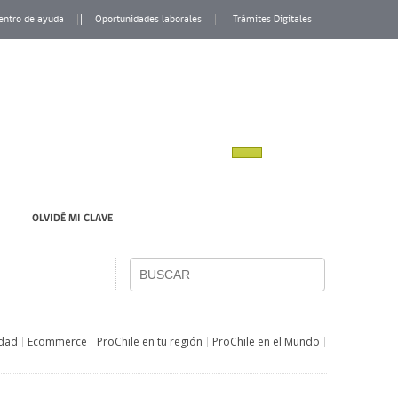
entro de ayuda
Oportunidades laborales
Trámites Digitales
OLVIDÉ MI CLAVE
idad
Ecommerce
ProChile en tu región
ProChile en el Mundo