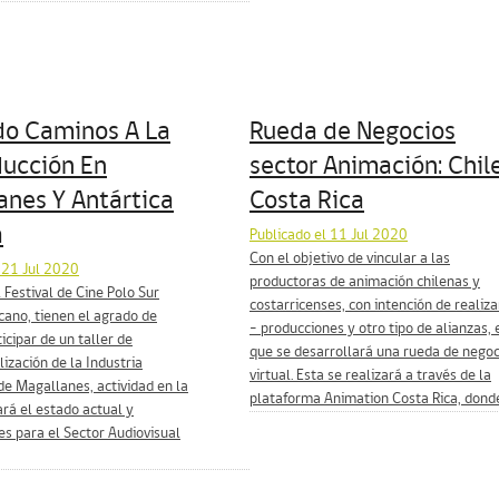
do Caminos A La
Rueda de Negocios
ducción En
sector Animación: Chil
anes Y Antártica
Costa Rica
a
Publicado el 11 Jul 2020
Con el objetivo de vincular a las
 21 Jul 2020
productoras de animación chilenas y
l Festival de Cine Polo Sur
costarricenses, con intención de realiza
ano, tienen el agrado de
– producciones y otro tipo de alianzas, 
ticipar de un taller de
que se desarrollará una rueda de negoc
lización de la Industria
virtual. Esta se realizará a través de la
de Magallanes, actividad en la
plataforma Animation Costa Rica, donde.
ará el estado actual y
s para el Sector Audiovisual