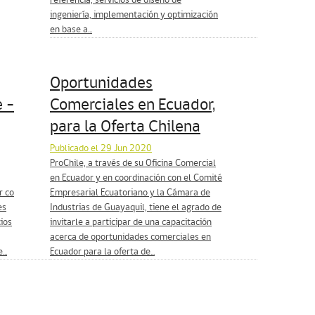
referencia, servicios de diseño de
ingeniería, implementación y optimización
en base a...
Oportunidades
e –
Comerciales en Ecuador,
para la Oferta Chilena
Publicado el 29 Jun 2020
ProChile, a través de su Oficina Comercial
en Ecuador y en coordinación con el Comité
r co
Empresarial Ecuatoriano y la Cámara de
es
Industrias de Guayaquil, tiene el agrado de
ios
invitarle a participar de una capacitación
acerca de oportunidades comerciales en
..
Ecuador para la oferta de...