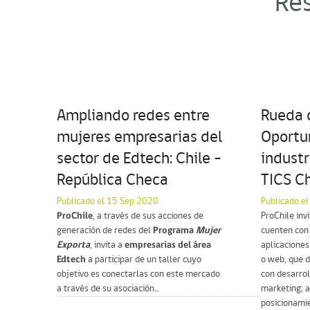
Res
Ampliando redes entre
Rueda 
mujeres empresarias del
Oportu
sector de Edtech: Chile –
industr
República Checa
TICS C
Publicado el 15 Sep 2020
Publicado e
ProChile
, a través de sus acciones de
ProChile inv
generación de redes del
Programa
Mujer
cuenten con 
Exporta
, invita a
empresarias del área
aplicaciones
Edtech
a participar de un taller cuyo
o web, que 
objetivo es conectarlas con este mercado
con desarro
a través de su asociación...
marketing; 
posicionamie