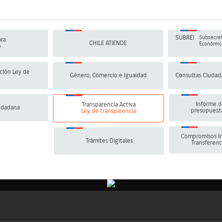
SUBREI
Subsecret
ra
CHILE ATIENDE
Económica
o
ción Ley de
Género, Comercio e Igualdad
Consultas Ciudad
Informe d
Transparencia Activa
udadana
presupuesta
Ley de transparencia
Compromisos In
Trámites Digitales
Transferenc