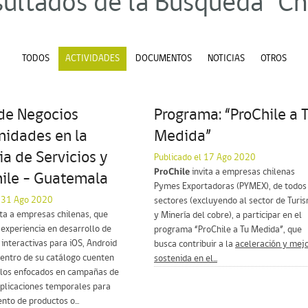
ultados de la Búsqueda "Ch
TODOS
ACTIVIDADES
DOCUMENTOS
NOTICIAS
OTROS
de Negocios
Programa: “ProChile a 
nidades en la
Medida”
ia de Servicios y
Publicado el 17 Ago 2020
ProChile
invita a empresas chilenas
hile – Guatemala
Pymes Exportadoras (PYMEX), de todos 
l 31 Ago 2020
sectores (excluyendo al sector de Turi
ita a empresas chilenas, que
y Minería del cobre), a participar en el
experiencia en desarrollo de
programa “ProChile a Tu Medida”, que
 interactivas para iOS, Android
busca contribuir a la
aceleración y mej
dentro de su catálogo cuenten
sostenida en el...
llos enfocados en campañas de
aplicaciones temporales para
nto de productos o...