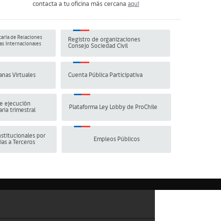
contacta a tu oficina más cercana
aquí
aría de Relaciones
Registro de organizaciones
s Internacionales
Consejo Sociedad Civil
anas Virtuales
Cuenta Pública Participativa
e ejecución
Plataforma Ley Lobby de ProChile
ria trimestral
stitucionales por
Empleos Públicos
ias a Terceros