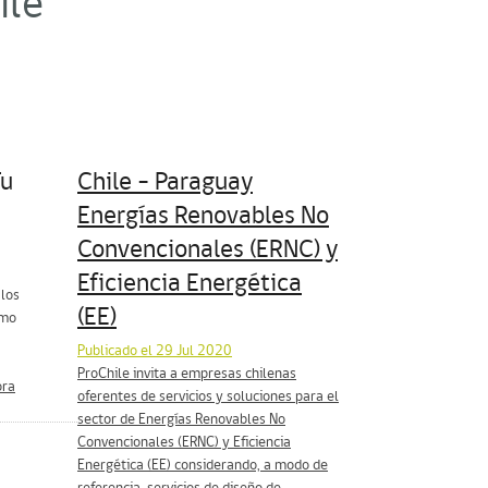
ile"
Tu
Chile – Paraguay
Energías Renovables No
Convencionales (ERNC) y
Eficiencia Energética
los
(EE)
smo
Publicado el 29 Jul 2020
ProChile invita a empresas chilenas
ora
oferentes de servicios y soluciones para el
sector de Energías Renovables No
Convencionales (ERNC) y Eficiencia
Energética (EE) considerando, a modo de