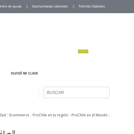
entro de ayuda
Oportunidades laborales
Trámites Digitales
OLVIDÉ MI CLAVE
idad
Ecommerce
ProChile en tu región
ProChile en el Mundo