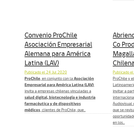
Convenio ProChile
Abrien
Asociación Empresarial
Co Pro
Alemana para América
Magall
Latina (LAV)
Chilen
Publicado el 24 Jul 2020
Publicado el
ProChile
, en conjunto con la
Asociación
ProChile y e
Empresarial para América Latina (LAV)
,
Latinoameric
invita a empresas chilenas vinculadas a
invitar a par
salud digital, biotecnología e industria
internaciona
farmacéutica y de dispositivos
Audiovisual 
médicos
, clientes de ProChile, que...
que se revis
oportunidade
en los...