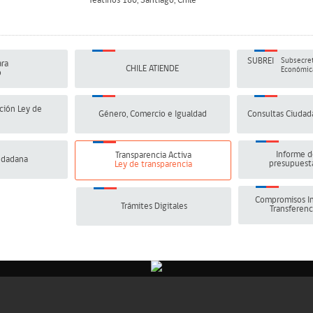
Teatinos 180, Santiago, Chile
SUBREI
Subsecret
ra
CHILE ATIENDE
Económica
o
ción Ley de
Género, Comercio e Igualdad
Consultas Ciudad
Informe d
Transparencia Activa
udadana
presupuesta
Ley de transparencia
Compromisos In
Trámites Digitales
Transferenc