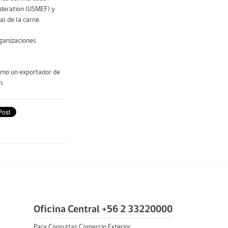
ederation (USMEF) y
l de la carne.
rganizaciones
como un exportador de
n.
Oficina Central +56 2 33220000
Para Consultas Comercio Exterior,