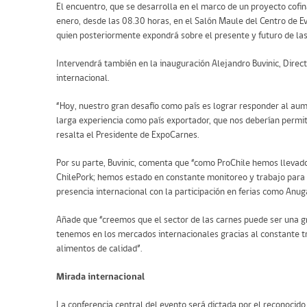
El encuentro, que se desarrolla en el marco de un proyecto cofi
enero, desde las 08.30 horas, en el Salón Maule del Centro de E
quien posteriormente expondrá sobre el presente y futuro de las
Intervendrá también en la inauguración Alejandro Buvinic, Direct
internacional.
“Hoy, nuestro gran desafío como país es lograr responder al aum
larga experiencia como país exportador, que nos deberían permit
resalta el Presidente de ExpoCarnes.
Por su parte, Buvinic, comenta que “como ProChile hemos llevad
ChilePork; hemos estado en constante monitoreo y trabajo para
presencia internacional con la participación en ferias como Anuga
Añade que “creemos que el sector de las carnes puede ser una gr
tenemos en los mercados internacionales gracias al constante tr
alimentos de calidad”.
Mirada internacional
La conferencia central del evento será dictada por el reconocido