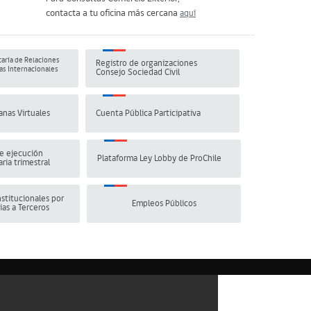
contacta a tu oficina más cercana
aquí
aría de Relaciones
Registro de organizaciones
s Internacionales
Consejo Sociedad Civil
anas Virtuales
Cuenta Pública Participativa
e ejecución
Plataforma Ley Lobby de ProChile
ria trimestral
stitucionales por
Empleos Públicos
ias a Terceros