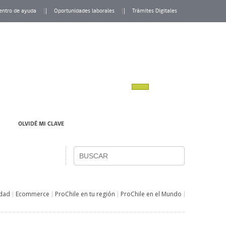
entro de ayuda
Oportunidades laborales
Trámites Digitales
OLVIDÉ MI CLAVE
idad
Ecommerce
ProChile en tu región
ProChile en el Mundo