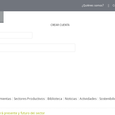
¿Quiénes somos?
C
CREAR CUENTA
INICIAR SESIÓN
mientas
Sectores Productivos
Biblioteca
Noticias
Actividades
Sostenibil
rá presente y futuro del sector