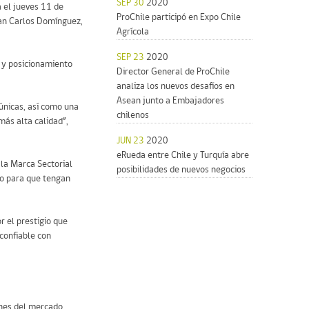
SEP 30
2020
á el jueves 11 de
ProChile participó en Expo Chile
uan Carlos Domínguez,
Agrícola
SEP 23
2020
n y posicionamiento
Director General de ProChile
analiza los nuevos desafíos en
Asean junto a Embajadores
únicas, así como una
chilenos
más alta calidad”,
JUN 23
2020
eRueda entre Chile y Turquía abre
la Marca Sectorial
posibilidades de nuevos negocios
no para que tengan
 el prestigio que
confiable con
ones del mercado