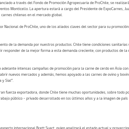
nanciado a través del Fondo de Promoción Agropecuaria de ProChile, se realizar
ventos Monticello. La apertura estará a cargo del Presidente de ExpoCarnes, J
 carnes chilenas en el mercado global.
or Nacional de ProChile, uno de los aliados claves del sector para su promoció
ento de la demanda por nuestros productos. Chile tiene condiciones sanitarias 
ir responder de la mejor forma a esta demanda creciente, con productos de la 
o adelante intensas campañas de promoción para la carne de cerdo en Asia con 
 abrir nuevos mercados y además, hemos apoyado a las carnes de ovino y bovi
 y Sial”.
an fuerza exportadora, donde Chile tiene muchas oportunidades, sobre todo por
abajo público – privado desarrollado en los últimos años y a la imagen de país 
 experto internacional Brett Suart, quien analizará el estado actual y proyecci