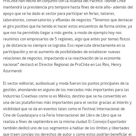
ProChile han hecho en conjunto con la Alianza del Pacífico -donde Chile
mantendrá la presidencia pro tempore hasta fines de este año- además del
apoyo que se ha dado al sector para participar en ferias, talleres,
laboratorios, conversatorios y eRuedas de negocios. “Tenemos que destacar
el giro positivo que ha tenido el hacer estos encuentros de forma online, ya
que nos ha permitido llegar a más gente, a modo de ejemplo hoy nos
reunimos con empresarios de 5 regiones, algo que antes por temas físicos
y de distancia no siempre se lograba. Eso repercute directamente en la
participación y en el aumento de posibilidades de establecer nuevas
relaciones de negocios, impactando a la reactivación de la economía
nacional” destacó el Director Regional de ProChile en Los Ríos, Henry
Azurmendi.
El sector editorial, audiovisual y moda fueron los puntos principales de la
gestión, ahondando en alguno de los mercados más importantes para las
Industrias Creativas como lo es México, destino que se ha convertido en
una de las plataformas más importantes para el sector gracias al interés y
visibilidad que se da en eventos tales como el Festival Internacional de
Cine de Guadalajara o la Feria Internacional del Libro de Libro que se
realiza a fines de septiembre en la misma ciudad. El Consejo Exportador
también dedicó uno de sus segmentos a hablar de los límites y libertades
que traen consigo los derechos de autor y como estos podrían beneficiar el