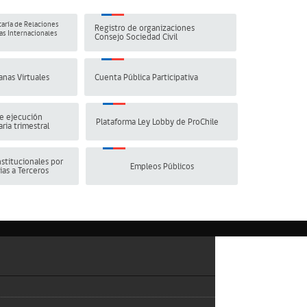
aría de Relaciones
Registro de organizaciones
s Internacionales
Consejo Sociedad Civil
anas Virtuales
Cuenta Pública Participativa
e ejecución
Plataforma Ley Lobby de ProChile
ria trimestral
stitucionales por
Empleos Públicos
ias a Terceros