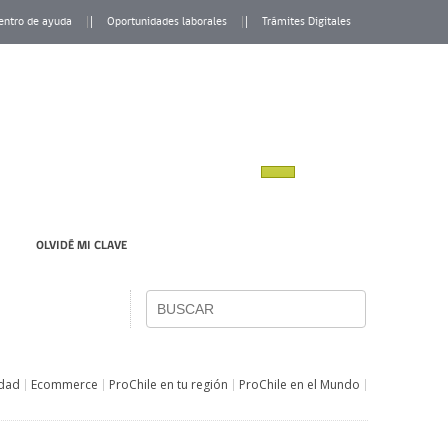
entro de ayuda
Oportunidades laborales
Trámites Digitales
OLVIDÉ MI CLAVE
idad
Ecommerce
ProChile en tu región
ProChile en el Mundo