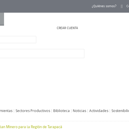
¿Quiénes somos?
C
CREAR CUENTA
INICIAR SESIÓN
mientas
Sectores Productivos
Biblioteca
Noticias
Actividades
Sostenibil
Plan Minero para la Región de Tarapacá