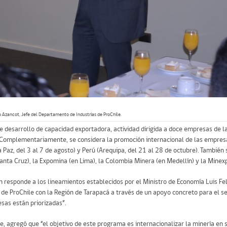
o Azancot, Jefe del Departamento de Industrias de ProChile.
e desarrollo de capacidad exportadora, actividad dirigida a doce empresas de la
e. Complementariamente, se considera la promoción internacional de las empres
 Paz, del 3 al 7 de agosto) y Perú (Arequipa, del 21 al 28 de octubre). Tambié
anta Cruz), la Expomina (en Lima), la Colombia Minera (en Medellín) y la Minexp
lan responde a los lineamientos establecidos por el Ministro de Economía Luis F
de ProChile con la Región de Tarapacá a través de un apoyo concreto para el s
sas están priorizadas”.
, agregó que “el objetivo de este programa es internacionalizar la minería en s