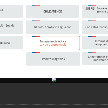
SUBREI
Subsecret
ra
CHILE ATIENDE
Económica
o
ción Ley de
Género, Comercio e Igualdad
Consultas Ciudad
Informe d
Transparencia Activa
udadana
presupuesta
Ley de transparencia
Compromisos In
Trámites Digitales
Transferenc