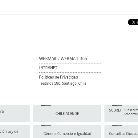
WEBMAIL
/
WEBMAIL 365
INTRANET
Políticas de Privacidad
Teatinos 180, Santiago, Chile
SUBREI
Subsecret
ra
CHILE ATIENDE
Económica
o
ción Ley de
Género, Comercio e Igualdad
Consultas Ciudad