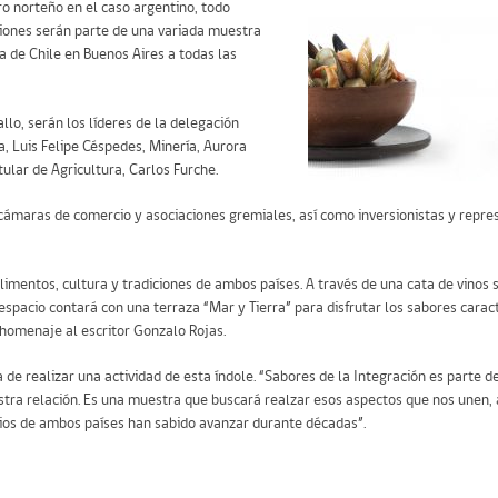
ro norteño en el caso argentino, todo
iones serán parte de una variada muestra
 de Chile en Buenos Aires a todas las
lo, serán los líderes de la delegación
a, Luis Felipe Céspedes, Minería, Aurora
tular de Agricultura, Carlos Furche.
cámaras de comercio y asociaciones gremiales, así como inversionistas y repre
mentos, cultura y tradiciones de ambos países. A través de una cata de vinos s
 espacio contará con una terraza “Mar y Tierra” para disfrutar los sabores caract
homenaje al escritor Gonzalo Rojas.
a de realizar una actividad de esta índole. “Sabores de la Integración es parte d
ra relación. Es una muestra que buscará realzar esos aspectos que nos unen, 
ios de ambos países han sabido avanzar durante décadas”.