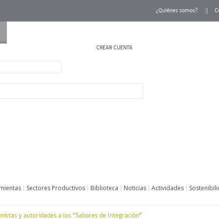
¿Quiénes somos?
C
CREAR CUENTA
INICIAR SESIÓN
mientas
Sectores Productivos
Biblioteca
Noticias
Actividades
Sostenibil
nistas y autoridades a los “Sabores de Integración”