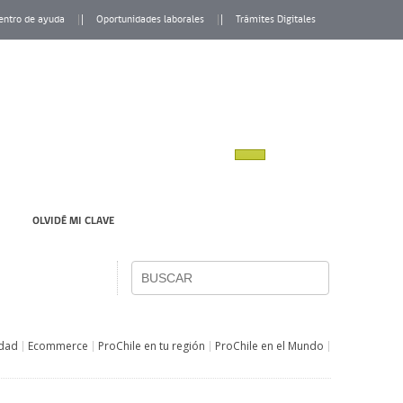
entro de ayuda
Oportunidades laborales
Trámites Digitales
OLVIDÉ MI CLAVE
idad
Ecommerce
ProChile en tu región
ProChile en el Mundo