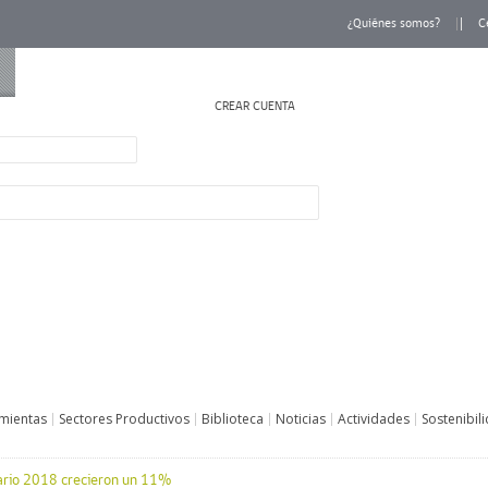
¿Quiénes somos?
C
CREAR CUENTA
INICIAR SESIÓN
mientas
Sectores Productivos
Biblioteca
Noticias
Actividades
Sostenibil
ario 2018 crecieron un 11%