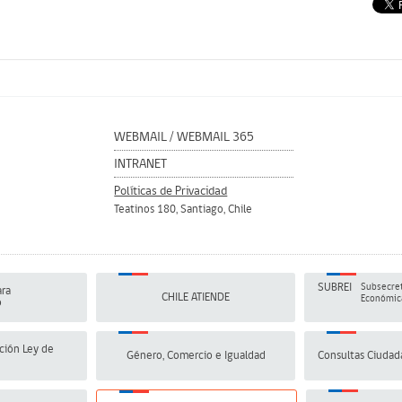
WEBMAIL
/
WEBMAIL 365
INTRANET
Políticas de Privacidad
Teatinos 180, Santiago, Chile
SUBREI
Subsecret
ra
CHILE ATIENDE
Económica
o
ción Ley de
Género, Comercio e Igualdad
Consultas Ciudad