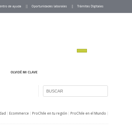
entro de ayuda
Oportunidades laborales
Trámites Digitales
OLVIDÉ MI CLAVE
idad
Ecommerce
ProChile en tu región
ProChile en el Mundo