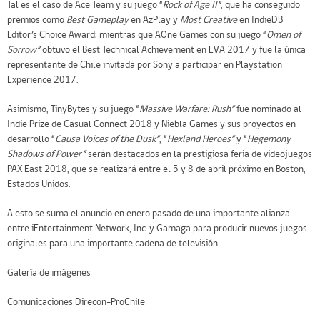
Tal es el caso de Ace Team y su juego “
Rock of Age II”
, que ha conseguido
premios como
Best Gameplay
en AzPlay y
Most Creative
en IndieDB
Editor’s Choice Award; mientras que AOne Games con su juego “
Omen of
Sorrow”
obtuvo el Best Technical Achievement en EVA 2017 y fue la única
representante de Chile invitada por Sony a participar en Playstation
Experience 2017.
Asimismo, TinyBytes y su juego “
Massive Warfare: Rush”
fue nominado al
Indie Prize de Casual Connect 2018 y Niebla Games y sus proyectos en
desarrollo “
Causa Voices of the Dusk”
, “
Hexland Heroes”
y “
Hegemony
Shadows of Power”
serán destacados en la prestigiosa feria de videojuegos
PAX East 2018, que se realizará entre el 5 y 8 de abril próximo en Boston,
Estados Unidos.
A esto se suma el anuncio en enero pasado de una importante alianza
entre iEntertainment Network, Inc. y Gamaga para producir nuevos juegos
originales para una importante cadena de televisión.
Galería de imágenes
Comunicaciones Direcon-ProChile