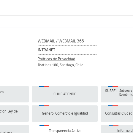
WEBMAIL
/
WEBMAIL 365
INTRANET
Políticas de Privacidad
Teatinos 180, Santiago, Chile
SUBREI
Subsecret
ra
CHILE ATIENDE
Económica
o
ción Ley de
Género, Comercio e Igualdad
Consultas Ciudad
Informe d
Transparencia Activa
udadana