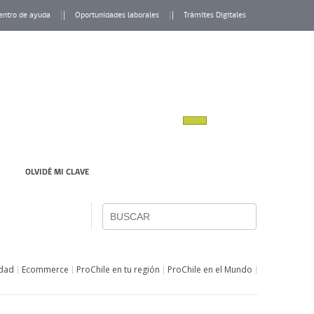
entro de ayuda
Oportunidades laborales
Trámites Digitales
OLVIDÉ MI CLAVE
idad
Ecommerce
ProChile en tu región
ProChile en el Mundo