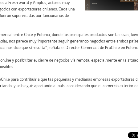
tos a Fresh world y Amplus, actores muy
gocios con exportadores chilenos. Cada una
fueron supervisadas por funcionarios de
ercial entre Chile y Polonia, donde los principales productos son las uvas, kiwis
undial, nos parece muy importante seguir generando negocios entre ambos paíse
a nos dice que sí resulta”, señala el Director Comercial de ProChile en Polonia
 online y posibilitar el cierre de negocios vía remota, especialmente en la situac
osibles.
ProChile para contribuir a que las pequeñas y medianas empresas exportadoras
rtando, y así seguir aportando al país, considerando que el comercio exterior e