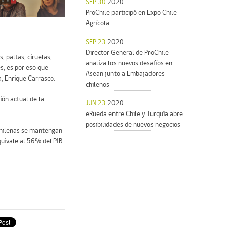
SEP 30
2020
ProChile participó en Expo Chile
Agrícola
SEP 23
2020
Director General de ProChile
, paltas, ciruelas,
analiza los nuevos desafíos en
s, es por eso que
Asean junto a Embajadores
, Enrique Carrasco.
chilenos
ión actual de la
JUN 23
2020
eRueda entre Chile y Turquía abre
posibilidades de nuevos negocios
 chilenas se mantengan
quivale al 56% del PIB