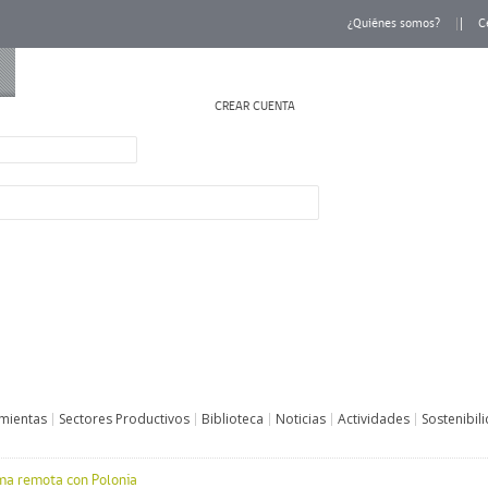
¿Quiénes somos?
C
CREAR CUENTA
INICIAR SESIÓN
mientas
Sectores Productivos
Biblioteca
Noticias
Actividades
Sostenibil
rma remota con Polonia