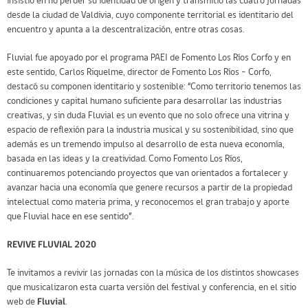
insistió en no perder su identidad de origen y transmitió las cuatro jornadas
desde la ciudad de Valdivia, cuyo componente territorial es identitario del
encuentro y apunta a la descentralización, entre otras cosas.
Fluvial fue apoyado por el programa PAEI de Fomento Los Ríos Corfo y en
este sentido, Carlos Riquelme, director de Fomento Los Ríos – Corfo,
destacó su componen identitario y sostenible: “Como territorio tenemos las
condiciones y capital humano suficiente para desarrollar las industrias
creativas, y sin duda Fluvial es un evento que no solo ofrece una vitrina y
espacio de reflexión para la industria musical y su sostenibilidad, sino que
además es un tremendo impulso al desarrollo de esta nueva economía,
basada en las ideas y la creatividad. Como Fomento Los Ríos,
continuaremos potenciando proyectos que van orientados a fortalecer y
avanzar hacia una economía que genere recursos a partir de la propiedad
intelectual como materia prima, y reconocemos el gran trabajo y aporte
que Fluvial hace en ese sentido”.
REVIVE FLUVIAL 2020
Te invitamos a revivir las jornadas con la música de los distintos showcases
que musicalizaron esta cuarta versión del festival y conferencia, en el sitio
web de
Fluvial
.