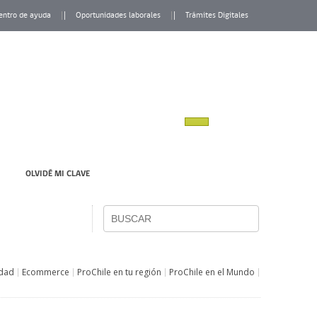
entro de ayuda
Oportunidades laborales
Trámites Digitales
OLVIDÉ MI CLAVE
idad
Ecommerce
ProChile en tu región
ProChile en el Mundo