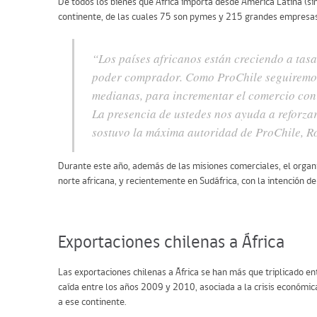
De todos los bienes que África importa desde América Latina (sin
continente, de las cuales 75 son pymes y 215 grandes empresas
“Los países africanos están creciendo a tas
poder comprador. Como ProChile seguiremos 
medianas, para incrementar el comercio con 
La presencia de ustedes nos ayuda a reforza
sostuvo la máxima autoridad de ProChile, R
Durante este año, además de las misiones comerciales, el organi
norte africana, y recientemente en Sudáfrica, con la intención de
Exportaciones chilenas a África
Las exportaciones chilenas a África se han más que triplicado e
caída entre los años 2009 y 2010, asociada a la crisis económic
a ese continente.