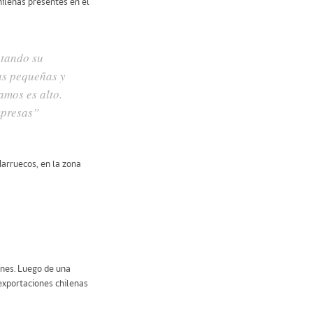
hilenas presentes en el
ntando su
as pequeñas y
amos es alto.
mpresas”
Marruecos, en la zona
ones. Luego de una
exportaciones chilenas