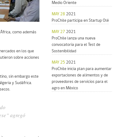
Medio Oriente
MAY 28
2021
ProChile participa en Startup Olé
MAY 27
2021
e África, como además
ProChile lanza una nueva
convocatoria para el Test de
 mercados en los que
Sostenibilidad
cutieron sobre acciones
MAY 25
2021
ProChile inicia plan para aumentar
exportaciones de alimentos y de
tino, sin embargo este
proveedores de servicios para el
igeria y Sudáfrica.
agro en México
secos.
ido
 ese” agregó