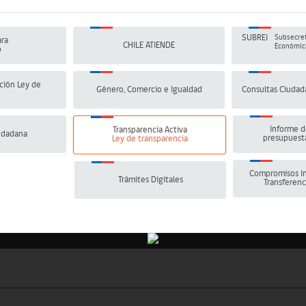
SUBREI
Subsecret
ra
CHILE ATIENDE
Económica
o
ción Ley de
Género, Comercio e Igualdad
Consultas Ciudad
Informe d
Transparencia Activa
udadana
presupuesta
Ley de transparencia
Compromisos In
Trámites Digitales
Transferenc