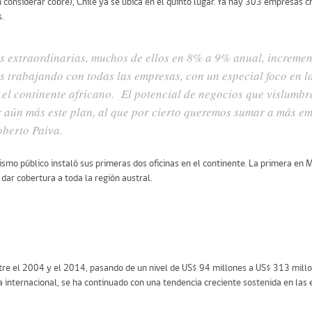
 considerar cobre), Chile ya se ubica en el quinto lugar. Ya hay 303 empresas c
.
as extraordinarias, muchos de ellos en 8% a 9% anual, increme
trabajando con todas las empresas, con un especial foco en l
el continente africano. El potencial de negocios que vislumbr
r aún más este plan, al que por cierto queremos sumar a más e
oberto Paiva.
smo público instaló sus primeras dos oficinas en el continente. La primera en 
 dar cobertura a toda la región austral.
ntre el 2004 y el 2014, pasando de un nivel de US$ 94 millones a US$ 313 mill
a internacional, se ha continuado con una tendencia creciente sostenida en las 