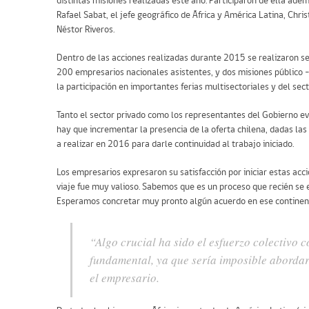
distintas misiones realizadas este año. Participaron de ella adem
Rafael Sabat, el jefe geográfico de África y América Latina, Chris
Néstor Riveros.
Dentro de las acciones realizadas durante 2015 se realizaron s
200 empresarios nacionales asistentes, y dos misiones público 
la participación en importantes ferias multisectoriales y del sec
Tanto el sector privado como los representantes del Gobierno ev
hay que incrementar la presencia de la oferta chilena, dadas la
a realizar en 2016 para darle continuidad al trabajo iniciado.
Los empresarios expresaron su satisfacción por iniciar estas ac
viaje fue muy valioso. Sabemos que es un proceso que recién se 
Esperamos concretar muy pronto algún acuerdo en ese continente”
“Algo crucial ha sido el esfuerzo colectivo 
fundamental, ya que sería imposible abordar
el empresario.