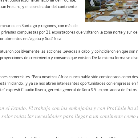
ás el Subdirector Internacional de ProChile,
tian Fresard, y el coordinador del continente,
eminarios en Santiago y regiones, con más de
– privadas compuestas por 21 exportadores que visitaron la zona norte y sur d
tor alimentos en Argelia y Sudáfrica.
aluaron positivamente las acciones llevadas a cabo, y coincidieron en que son
s proyecciones de crecimiento y consumo que existen. De la misma forma se dis
ciones comerciales. “Para nosotros África nunca había sido considerado como des
está iniciando, y ya se nos abren interesantes oportunidades con empresas en N
 expresó Claudio Rivera, gerente general de Koru S.A., exportadora de frutos 
con el Estado. El trabajo con las embajadas y con ProChile ha s
 solos todas las necesidades para llegar a un continente como