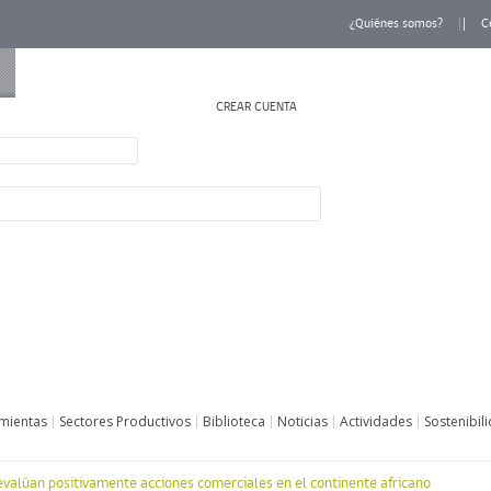
¿Quiénes somos?
C
CREAR CUENTA
INICIAR SESIÓN
mientas
Sectores Productivos
Biblioteca
Noticias
Actividades
Sostenibil
valúan positivamente acciones comerciales en el continente africano