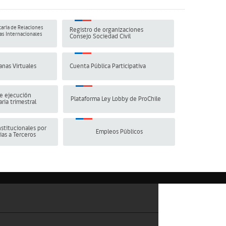
aría de Relaciones
Registro de organizaciones
s Internacionales
Consejo Sociedad Civil
anas Virtuales
Cuenta Pública Participativa
e ejecución
Plataforma Ley Lobby de ProChile
ria trimestral
stitucionales por
Empleos Públicos
ias a Terceros