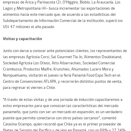
empresas de Arica y Parinacota (2), O’Higgins, Biobío, La Araucanía, Los
Lagos y Metropolitana (4)- busca incrementar las exportaciones de
alimentos hacia este mercado que, de acuerdo a las estadísticas del
Subdepartamento de Información Comercial de la institución, superó los
US$ 47 millones el año pasado.
Visitas y capacitación
Junto con darse a conocer ante potenciales clientes, los representantes de
las empresas Agrícola Corsi, Sal Gourmet Tía Jo, Alimentos Doubleland,
Sociedad Agrícola Los Olivos, Alto Albarracines, Sociedad Comercial
Crambussa, Productos Maifre, Krunchies, Ahumados Lucero Mora y
Nompuehuenu, visitarán el jueves la feria Panamá Food Expo Tech en el
Centro de Convenciones ATLAPA, y recorrerán distintos puntos de venta,
para regresar el viernes a Chile.
“A través de estas visitas y de una jornada de inducción capacitaremos a
estos empresarios para que conozcan las características del mercado
panameño, que junto con ser un mercado en expansión, es un verdadero
puente que permite conectarse con otros países cercanos”, comentó
Catalina Ocampo, quien recordó que Chile ya es el primer proveedor de
filetes de Salmón del Pacífico y de vino en Panamá, con un 89% y 27,24%