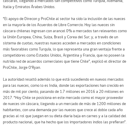
cáscaras, llegando a mercados tan competitivos como Turquía, Alemania,
Italia y Emiratos Árabes Unidos.
“El apoyo de Direcon y ProChile al sector ha sido la inclusión de las nueces
en la mayoría de los Acuerdos de Libre Comercio. Hoy las nueces sin
cáscara chilenas ingresan con arancel 0% a mercados tan relevantes como
la Unión Europea, China, Suiza, Brasil y Corea del Sur; y, a través de un
sistema de cuotas, nuestras nueces acceden a mercados en condiciones
más favorables como Turquía, lo que representa una gran ventaja frente a
competidores como Estados Unidos, Argentina y Francia, que no poseen la
nutrida red de acuerdos comerciales que tiene Chile”, explicó el director de
ProChile, Jorge O’Ryan.
La autoridad resaltó además lo que está sucediendo en nuevos mercados
para las nueces, como lo es India, donde las exportaciones han crecido en
más de mil por ciento, pasando de 1.7 millones en 2016 a 20 millones en
2017. “Hoy Chile se posiciona en este mercado como el mayor proveedor
de nueces sin cáscara, llegando a un mercado de más de 1200 millones de
habitantes, con una demanda por las nueces que crece al doble cada año
gracias al rol que juegan en su dieta diaria baja en carnes y a la calidad del
producto nacional, que ha hecho que los importadores indios las prefieran”.