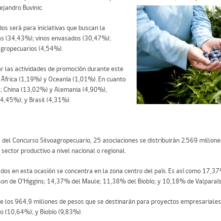
ejandro Buvinic.
os será para iniciativas que buscan la
cas (34,43%); vinos envasados (30,47%);
agropecuarios (4,54%).
r las actividades de promoción durante este
 África (1,19%) y Oceanía (1,01%). En cuanto
); China (13,02%) y Alemania (4,90%),
4,45%); y Brasil (4,31%).
a del Concurso Silvoagropecuario, 25 asociaciones se distribuirán 2.569 millon
 sector productivo a nivel nacional o regional.
os en esta ocasión se concentra en la zona centro del país. Es así como 17,37%
on de O’Higgins; 14,37% del Maule; 11,38% del Biobío; y 10,18% de Valparaís
e los 964,9 millones de pesos que se destinarán para proyectos empresariale
 (10,64%); y Biobío (9,83%).