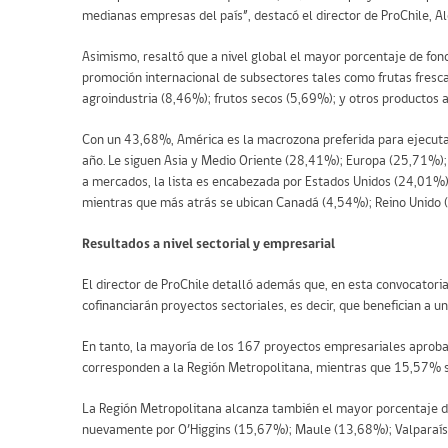
medianas empresas del país”, destacó el director de ProChile, Al
Asimismo, resaltó que a nivel global el mayor porcentaje de fond
promoción internacional de subsectores tales como frutas fres
agroindustria (8,46%); frutos secos (5,69%); y otros productos 
Con un 43,68%, América es la macrozona preferida para ejecuta
año. Le siguen Asia y Medio Oriente (28,41%); Europa (25,71%);
a mercados, la lista es encabezada por Estados Unidos (24,01%
mientras que más atrás se ubican Canadá (4,54%); Reino Unido (
Resultados a nivel sectorial y empresarial
El director de ProChile detalló además que, en esta convocatori
cofinanciarán proyectos sectoriales, es decir, que benefician a un
En tanto, la mayoría de los 167 proyectos empresariales aprobad
corresponden a la Región Metropolitana, mientras que 15,57% s
La Región Metropolitana alcanza también el mayor porcentaje d
nuevamente por O’Higgins (15,67%); Maule (13,68%); Valparaíso