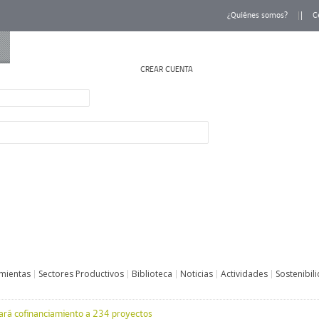
¿Quiénes somos?
C
CREAR CUENTA
INICIAR SESIÓN
mientas
Sectores Productivos
Biblioteca
Noticias
Actividades
Sostenibil
ará cofinanciamiento a 234 proyectos