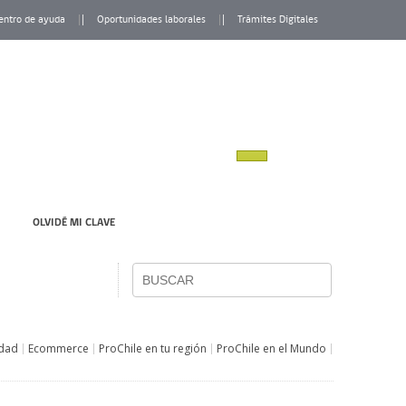
entro de ayuda
Oportunidades laborales
Trámites Digitales
OLVIDÉ MI CLAVE
idad
Ecommerce
ProChile en tu región
ProChile en el Mundo