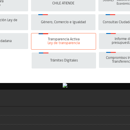
SUBREI
Subsecret
ra
CHILE ATIENDE
Económica
o
ción Ley de
Género, Comercio e Igualdad
Consultas Ciudad
Informe d
Transparencia Activa
udadana
presupuesta
Ley de transparencia
Compromisos In
Trámites Digitales
Transferenc