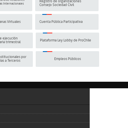
aría de Relaciones
Registro de organizaciones
s Internacionales
Consejo Sociedad Civil
anas Virtuales
Cuenta Pública Participativa
e ejecución
Plataforma Ley Lobby de ProChile
ria trimestral
stitucionales por
Empleos Públicos
ias a Terceros