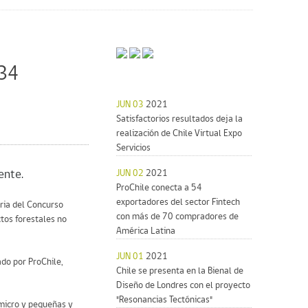
234
JUN 03
2021
Satisfactorios resultados deja la
realización de Chile Virtual Expo
Servicios
ente.
JUN 02
2021
ProChile conecta a 54
exportadores del sector Fintech
ria del Concurso
con más de 70 compradores de
tos forestales no
América Latina
JUN 01
2021
do por ProChile,
Chile se presenta en la Bienal de
Diseño de Londres con el proyecto
"Resonancias Tectónicas"
 micro y pequeñas y