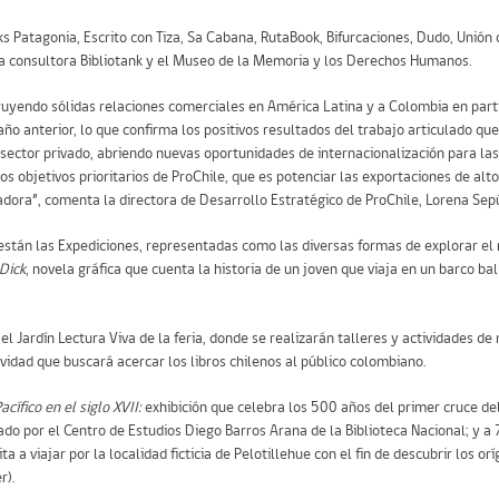
ks Patagonia, Escrito con Tiza, Sa Cabana, RutaBook, Bifurcaciones, Dudo, Unión 
la consultora Bibliotank y el Museo de la Memoria y los Derechos Humanos.
truyendo sólidas relaciones comerciales en América Latina y a Colombia en part
o anterior, lo que confirma los positivos resultados del trabajo articulado qu
l sector privado, abriendo nuevas oportunidades de internacionalización para las 
s objetivos prioritarios de ProChile, que es potenciar las exportaciones de alt
adora”, comenta la directora de Desarrollo Estratégico de ProChile, Lorena Sep
a están las Expediciones, representadas como las diversas formas de explorar e
Dick
, novela gráfica que cuenta la historia de un joven que viaja en un barco ba
 Jardín Lectura Viva de la feria, donde se realizarán talleres y actividades de
vidad que buscará acercar los libros chilenos al público colombiano.
cífico en el siglo XVII:
exhibición que celebra los 500 años del primer cruce de
cado por el Centro de Estudios Diego Barros Arana de la Biblioteca Nacional; y a
ita a viajar por la localidad ficticia de Pelotillehue con el fin de descubrir los or
r).