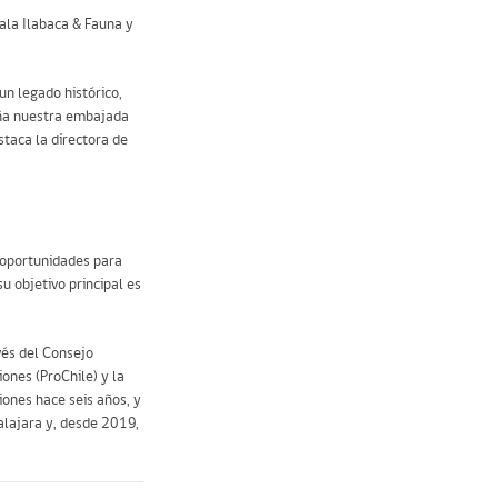
uala Ilabaca & Fauna y
un legado histórico,
peña nuestra embajada
staca la directora de
r oportunidades para
u objetivo principal es
avés del Consejo
iones (ProChile) y la
iones hace seis años, y
dalajara y, desde 2019,