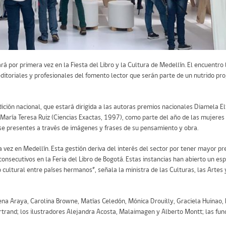
á por primera vez en la Fiesta del Libro y la Cultura de Medellín. El encuentro 
ditoriales y profesionales del fomento lector que serán parte de un nutrido pr
dición nacional, que estará dirigida a las autoras premios nacionales Diamela Elt
y María Teresa Ruiz (Ciencias Exactas, 1997), como parte del año de las mujere
dose presentes a través de imágenes y frases de su pensamiento y obra.
a vez en Medellín. Esta gestión deriva del interés del sector por tener mayor p
consecutivos en la Feria del Libro de Bogotá. Estas instancias han abierto un es
io cultural entre países hermanos”, señala la ministra de las Culturas, las Artes 
ena Araya, Carolina Browne, Matías Celedón, Mónica Drouilly, Graciela Huinao, P
trand; los ilustradores Alejandra Acosta, Malaimagen y Alberto Montt; las fu