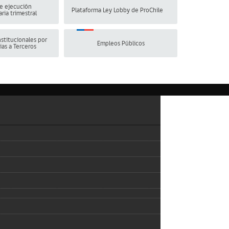
e ejecución
Plataforma Ley Lobby de ProChile
ria trimestral
stitucionales por
Empleos Públicos
ias a Terceros