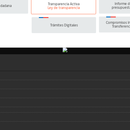
Informe d
Transparencia Activa
udadana
presupuesta
Ley de transparencia
Compromisos In
Trámites Digitales
Transferenc