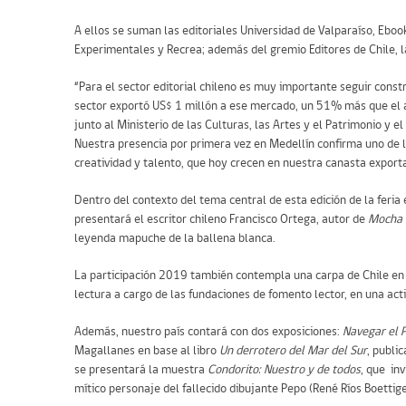
A ellos se suman las editoriales Universidad de Valparaíso, Eboo
Experimentales y Recrea; además del gremio Editores de Chile, 
“Para el sector editorial chileno es muy importante seguir cons
sector exportó US$ 1 millón a ese mercado, un 51% más que el añ
junto al Ministerio de las Culturas, las Artes y el Patrimonio y e
Nuestra presencia por primera vez en Medellín confirma uno de lo
creatividad y talento, que hoy crecen en nuestra canasta export
Dentro del contexto del tema central de esta edición de la feri
presentará el escritor chileno Francisco Ortega, autor de
Mocha 
leyenda mapuche de la ballena blanca.
La participación 2019 también contempla una carpa de Chile en el
lectura a cargo de las fundaciones de fomento lector, en una acti
Además, nuestro país contará con dos exposiciones:
Navegar el Pa
Magallanes en base al libro
Un derrotero del Mar del Sur
, publi
se presentará la muestra
Condorito: Nuestro y de todos
, que inv
mítico personaje del fallecido dibujante Pepo (René Ríos Boettige