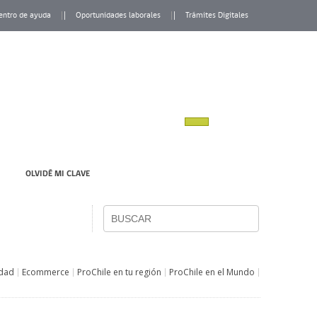
entro de ayuda
Oportunidades laborales
Trámites Digitales
OLVIDÉ MI CLAVE
idad
Ecommerce
ProChile en tu región
ProChile en el Mundo