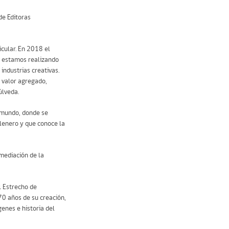
de Editoras
icular. En 2018 el
e estamos realizando
industrias creativas.
o valor agregado,
úlveda.
l mundo, donde se
llenero y que conoce la
 mediación de la
l Estrecho de
 70 años de su creación,
ígenes e historia del