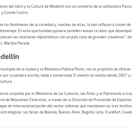
iesta del Libro y la Cultura de Medellín con un concierto de la cantautora Pasc
 y Connie Castro.
e los fenómenos de la sociedad y, muchas de ellas, lo han reflejan a través de 
a un homenaje. En esta oportunidad quisiera también relevar la labor que desem
talecen las relaciones diplomáticas con un país cuna de grandes creadores”, de
c), Maritza Parada.
edellín
municipio de la ciudad y la Biblioteca Pública Piloto, con el propósito de ofrece
r por la palabra escrita, leída o conversada. El evento se realiza desde 2007 y s
cultura.
forma conjunta por el Ministerio de las Culturas, las Artes y el Patrimonio a tr
erio de Relaciones Exteriores, a través de la Dirección de Promoción de Exportac
egia de internacionalización del sector editorial que mantienen las tres instituc
estratégicas: las ferias de Bolonia, Buenos Aires, Bogotá, Lima, Frankfurt, Gua