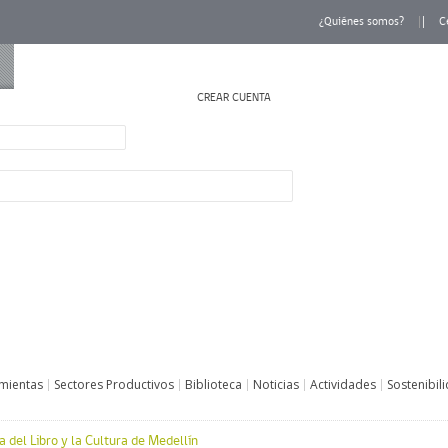
¿Quiénes somos?
C
CREAR CUENTA
INICIAR SESIÓN
mientas
Sectores Productivos
Biblioteca
Noticias
Actividades
Sostenibil
ta del Libro y la Cultura de Medellín