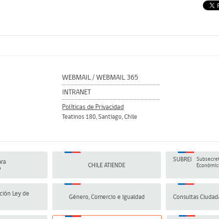
WEBMAIL
/
WEBMAIL 365
INTRANET
Políticas de Privacidad
Teatinos 180, Santiago, Chile
SUBREI
Subsecret
ra
CHILE ATIENDE
Económica
o
ción Ley de
Género, Comercio e Igualdad
Consultas Ciudad