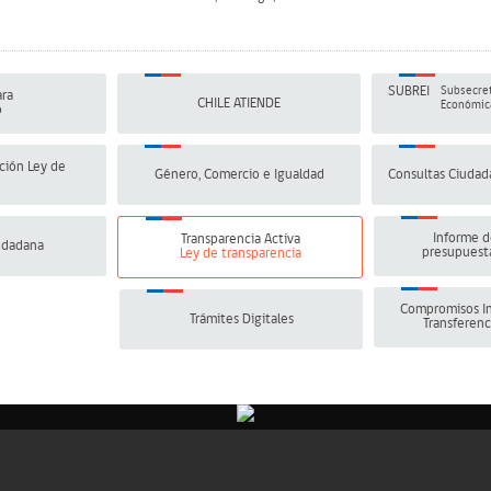
SUBREI
Subsecret
ra
CHILE ATIENDE
Económica
o
ción Ley de
Género, Comercio e Igualdad
Consultas Ciudad
Informe d
Transparencia Activa
udadana
presupuesta
Ley de transparencia
Compromisos In
Trámites Digitales
Transferenc