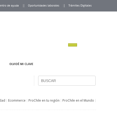
entro de ayuda
Oportunidades laborales
Trámites Digitales
OLVIDÉ MI CLAVE
idad
Ecommerce
ProChile en tu región
ProChile en el Mundo