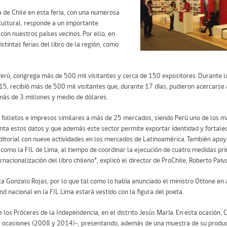
a de Chile en esta feria, con una numerosa
cultural, responde a un importante
con nuestros países vecinos. Por ello, en
stintas ferias del libro de la región, como
 Perú, congrega más de 500 mil visitantes y cerca de 150 expositores. Durante l
5, recibió más de 500 mil visitantes que, durante 17 días, pudieron acercarse 
más de 3 millones y medio de dólares.
, folletos e impresos similares a más de 25 mercados, siendo Perú uno de los m
ta estos datos y que además este sector permite exportar identidad y fortalec
itorial con nueve actividades en los mercados de Latinoamérica. También apoy
, como la FIL de Lima, al tiempo de coordinar la ejecución de cuatro medidas prin
rnacionalización del libro chileno”, explicó el director de ProChile, Roberto Paiva
onzalo Rojas, por lo que tal como lo había anunciado el ministro Ottone en ab
nd nacional en la FIL Lima estará vestido con la figura del poeta.
los Próceres de la Independencia, en el distrito Jesús María. En esta ocasión, 
dos ocasiones (2008 y 2014)-, presentando, además de una muestra de su producc