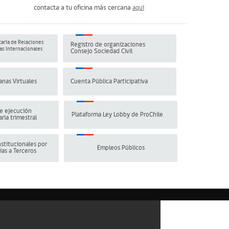
contacta a tu oficina más cercana
aquí
aría de Relaciones
Registro de organizaciones
s Internacionales
Consejo Sociedad Civil
anas Virtuales
Cuenta Pública Participativa
e ejecución
Plataforma Ley Lobby de ProChile
ria trimestral
stitucionales por
Empleos Públicos
ias a Terceros