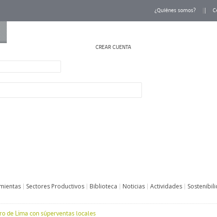
¿Quiénes somos?
C
CREAR CUENTA
INICIAR SESIÓN
mientas
Sectores Productivos
Biblioteca
Noticias
Actividades
Sostenibil
ibro de Lima con súperventas locales