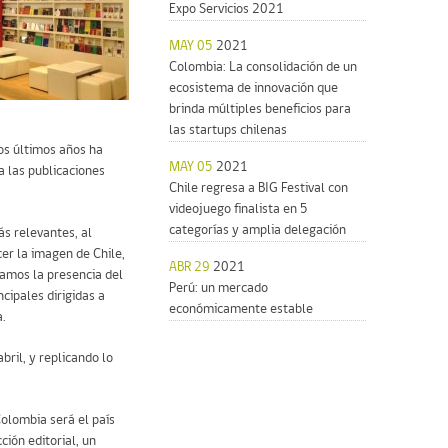
Expo Servicios 2021
MAY 05
2021
Colombia: La consolidación de un
ecosistema de innovación que
brinda múltiples beneficios para
las startups chilenas
os últimos años ha
MAY 05
2021
a las publicaciones
Chile regresa a BIG Festival con
videojuego finalista en 5
categorías y amplia delegación
ás relevantes, al
er la imagen de Chile,
ABR 29
2021
amos la presencia del
Perú: un mercado
cipales dirigidas a
económicamente estable
.
ril, y replicando lo
Colombia será el país
ión editorial, un