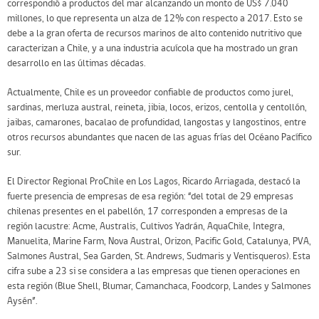
correspondió a productos del mar alcanzando un monto de US$ 7.040
millones, lo que representa un alza de 12% con respecto a 2017. Esto se
debe a la gran oferta de recursos marinos de alto contenido nutritivo que
caracterizan a Chile, y a una industria acuícola que ha mostrado un gran
desarrollo en las últimas décadas.
Actualmente, Chile es un proveedor confiable de productos como jurel,
sardinas, merluza austral, reineta, jibia, locos, erizos, centolla y centollón,
jaibas, camarones, bacalao de profundidad, langostas y langostinos, entre
otros recursos abundantes que nacen de las aguas frías del Océano Pacífico
sur.
El Director Regional ProChile en Los Lagos, Ricardo Arriagada, destacó la
fuerte presencia de empresas de esa región: “del total de 29 empresas
chilenas presentes en el pabellón, 17 corresponden a empresas de la
región lacustre: Acme, Australis, Cultivos Yadrán, AquaChile, Integra,
Manuelita, Marine Farm, Nova Austral, Orizon, Pacific Gold, Catalunya, PVA,
Salmones Austral, Sea Garden, St. Andrews, Sudmaris y Ventisqueros). Esta
cifra sube a 23 si se considera a las empresas que tienen operaciones en
esta región (Blue Shell, Blumar, Camanchaca, Foodcorp, Landes y Salmones
Aysén”.