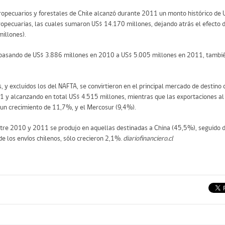
gropecuarios y forestales de Chile alcanzó durante 2011 un monto histórico de 
opecuarias, las cuales sumaron US$ 14.170 millones, dejando atrás el efecto d
illones).
 pasando de US$ 3.886 millones en 2010 a US$ 5.005 millones en 2011, también
s, y excluidos los del NAFTA, se convirtieron en el principal mercado de destino
1 y alcanzando en total US$ 4.515 millones, mientras que las exportaciones a
 un crecimiento de 11,7%, y el Mercosur (9,4%).
ntre 2010 y 2011 se produjo en aquellas destinadas a China (45,5%), seguido 
de los envíos chilenos, sólo crecieron 2,1%.
diariofinanciero.cl