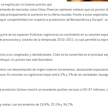
 se explica por los buenos precios que
e demanda de mercados como China. Diversas opiniones señalan que los precios 
bido principalmente al aumento en la oferta mundial. Frente a estas expectativ
mayor competitividad con respecto a productores de Norteamérica y Europa”, señ
ayoría de las especies frutícolas registraron un crecimiento en su volumen exp
de precosecha y cosecha de la temporada 2010-2011, lo cual permitió la expr
pecto a los congelados y deshidratados, Chile se ha convertido en el principal 
inuyó, los precios han sido favorables.
de vinos con denominación de origen tuvieron incrementos, destacando especialm
lancas. En volumen se registraron bajas entre 2% y 3% de las variedades Sauvi
de productos lácteos mostró un excedente positivo cercano a US$ 87 millones, 
s y ovinas, con incrementos de 18,8%, 25,1% y 36,7%.