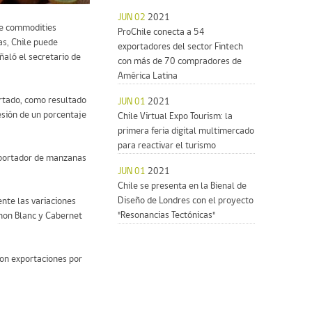
JUN 02
2021
de commodities
ProChile conecta a 54
as, Chile puede
exportadores del sector Fintech
aló el secretario de
con más de 70 compradores de
América Latina
ortado, como resultado
JUN 01
2021
esión de un porcentaje
Chile Virtual Expo Tourism: la
primera feria digital multimercado
para reactivar el turismo
exportador de manzanas
JUN 01
2021
Chile se presenta en la Bienal de
Diseño de Londres con el proyecto
ente las variaciones
"Resonancias Tectónicas"
gnon Blanc y Cabernet
con exportaciones por