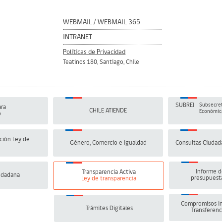
WEBMAIL
/
WEBMAIL 365
INTRANET
Políticas de Privacidad
Teatinos 180, Santiago, Chile
SUBREI
Subsecret
ra
CHILE ATIENDE
Económica
o
ción Ley de
Género, Comercio e Igualdad
Consultas Ciudad
Informe d
Transparencia Activa
udadana
presupuesta
Ley de transparencia
Compromisos In
Trámites Digitales
Transferenc