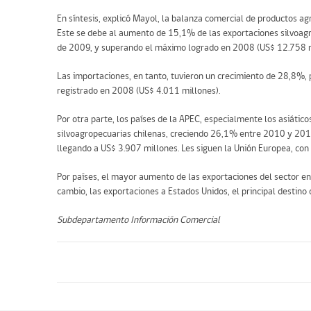
En síntesis, explicó Mayol, la balanza comercial de productos a
Este se debe al aumento de 15,1% de las exportaciones silvoagr
de 2009, y superando el máximo logrado en 2008 (US$ 12.758 m
Las importaciones, en tanto, tuvieron un crecimiento de 28,8%,
registrado en 2008 (US$ 4.011 millones).
Por otra parte, los países de la APEC, especialmente los asiático
silvoagropecuarias chilenas, creciendo 26,1% entre 2010 y 201
llegando a US$ 3.907 millones. Les siguen la Unión Europea, con
Por países, el mayor aumento de las exportaciones del sector e
cambio, las exportaciones a Estados Unidos, el principal destino 
Subdepartamento Información Comercial