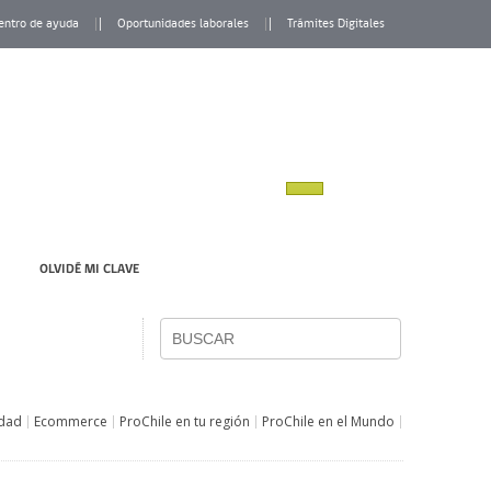
entro de ayuda
Oportunidades laborales
Trámites Digitales
OLVIDÉ MI CLAVE
idad
Ecommerce
ProChile en tu región
ProChile en el Mundo