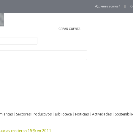
¿Quiénes somos?
C
CREAR CUENTA
INICIAR SESIÓN
mientas
Sectores Productivos
Biblioteca
Noticias
Actividades
Sostenibil
ecuarias crecieron 15% en 2011