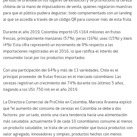
período se brandearon los lugares de exhibición y se promocionó la cereza
chilena de la mano de impulsadores de venta, quienes regalaron muestras
para que el público pudiera degustar; todo complementado con un
landing
al que se accedía a través de un código QR para conocer más de esta fruta.
Durante el año 2019, Colombia importó US $164 millones en frutas
frescas, principalmente manzanas (57%), peras (16%), uvas (15%) y kiwis
(4%). Esta cifra representó un incremento de 9% respecto a las
importaciones registradas en el 2016, lo que ratifica el interés del
consumidor local por los productos importados.
Con una participación del 64% y más de 13 variedades, Chile es el
principal proveedor de frutas frescas en el mercado colombiano. Las
cerezas registran un crecimiento del 74% durante los últimos 5 años,
llegando a los US$ 750 mil en el año 2019.
La Directora Comercial de ProChile en Colombia, Marcela Aravena explicó
que “el aumento del consumo de cerezas en Colombia se debe a dos
factores: por un lado, existe una clara tendencia hacia una alimentación
más saludable; actualmente 9 de cada 10 colombianos consume al menos
un producto saludable, se trata de un consumidor que busca productos con
valor agregado, innovadores y simples; productos hechos con menos