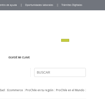
entro de ayuda
Oportunidades laborales
Trámites Digitales
OLVIDÉ MI CLAVE
idad
Ecommerce
ProChile en tu región
ProChile en el Mundo