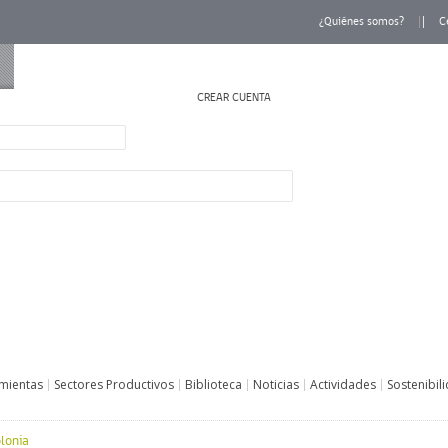
¿Quiénes somos?
C
CREAR CUENTA
INICIAR SESIÓN
mientas
Sectores Productivos
Biblioteca
Noticias
Actividades
Sostenibil
lonia