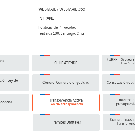
WEBMAIL
/
WEBMAIL 365
INTRANET
Políticas de Privacidad
Teatinos 180, Santiago, Chile
SUBREI
Subsecret
ra
CHILE ATIENDE
Económica
o
ción Ley de
Género, Comercio e Igualdad
Consultas Ciudad
Informe d
Transparencia Activa
udadana
presupuesta
Ley de transparencia
Compromisos In
Trámites Digitales
Transferenc