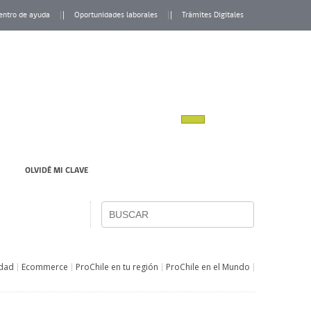
entro de ayuda
Oportunidades laborales
Trámites Digitales
OLVIDÉ MI CLAVE
idad
Ecommerce
ProChile en tu región
ProChile en el Mundo