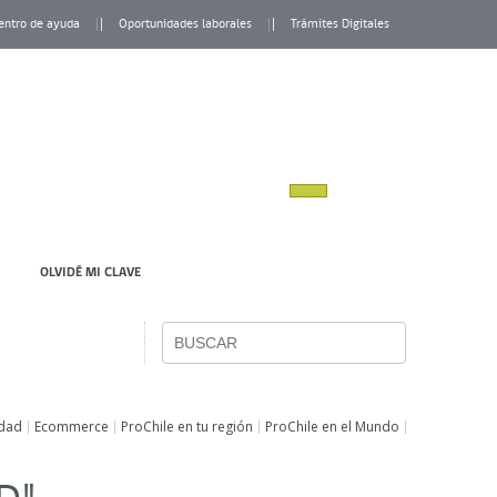
entro de ayuda
Oportunidades laborales
Trámites Digitales
OLVIDÉ MI CLAVE
idad
Ecommerce
ProChile en tu región
ProChile en el Mundo