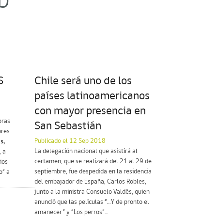
D"
S
Chile será uno de los
países latinoamericanos
con mayor presencia en
oras
San Sebastián
ores
Publicado el 12 Sep 2018
s,
La delegación nacional que asistirá al
, a
certamen, que se realizará del 21 al 29 de
ios
septiembre, fue despedida en la residencia
o” a
del embajador de España, Carlos Robles,
junto a la ministra Consuelo Valdés, quien
anunció que las películas “…Y de pronto el
amanecer” y “Los perros”...