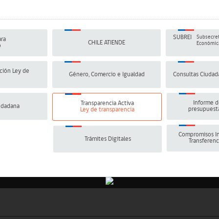
SUBREI
Subsecret
ra
CHILE ATIENDE
Económica
o
ción Ley de
Género, Comercio e Igualdad
Consultas Ciudad
Informe d
Transparencia Activa
udadana
presupuesta
Ley de transparencia
Compromisos In
Trámites Digitales
Transferenc