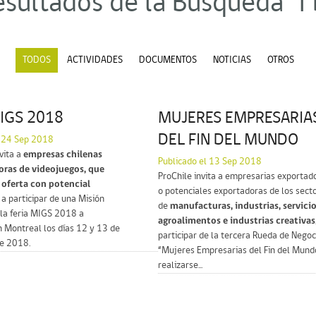
esultados de la Búsqueda "I 
TODOS
ACTIVIDADES
DOCUMENTOS
NOTICIAS
OTROS
MIGS 2018
MUJERES EMPRESARIA
DEL FIN DEL MUNDO
l 24 Sep 2018
vita a
empresas chilenas
Publicado el 13 Sep 2018
oras de videojuegos, que
ProChile invita a empresarias exportad
oferta con potencial
o potenciales exportadoras de los sect
, a participar de una Misión
de
manufacturas, industrias, servicio
 la feria MIGS 2018 a
agroalimentos e industrias creativas
n Montreal los días 12 y 13 de
participar de la tercera Rueda de Negoc
e 2018.
“Mujeres Empresarias del Fin del Mund
realizarse...