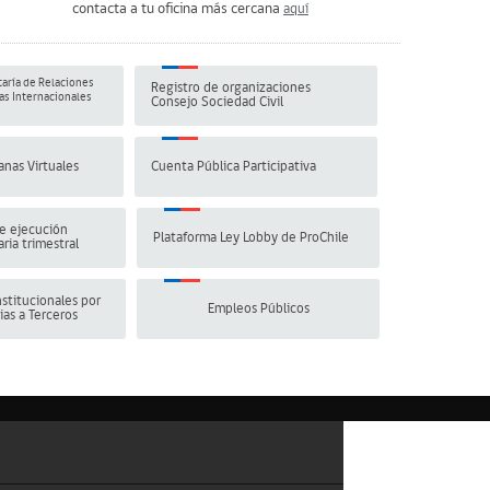
contacta a tu oficina más cercana
aquí
aría de Relaciones
Registro de organizaciones
s Internacionales
Consejo Sociedad Civil
anas Virtuales
Cuenta Pública Participativa
e ejecución
Plataforma Ley Lobby de ProChile
ria trimestral
stitucionales por
Empleos Públicos
ias a Terceros