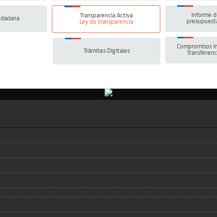
Informe d
Transparencia Activa
udadana
presupuesta
Ley de transparencia
Compromisos In
Trámites Digitales
Transferenc