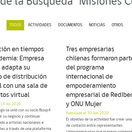
 de la Búsqueda "Misiones C
TODOS
ACTIVIDADES
DOCUMENTOS
NOTICIAS
OTROS
ción en tiempos
Tres empresarias
demia: Empresa
chilenas formaron part
a adapta su
del programa
 de distribución
internacional de
 con una sala de
empoderamiento
tos virtual
empresarial de RedIbe
y ONU Mujer
 14 Jul 2020
ego se unió con su socio Bloqs4
Publicado el 30 Jun 2020
r su negocio y continuar
El objetivo de la actividad fue crear una
do a artistas nacionales e
de contacto entre representantes
les a través de una plataforma
latinoamericanas que planean comenza