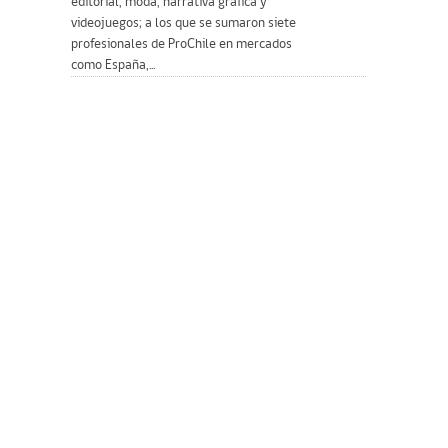
editorial, moda, narrativa gráfica y
videojuegos; a los que se sumaron siete
profesionales de ProChile en mercados
como España,...