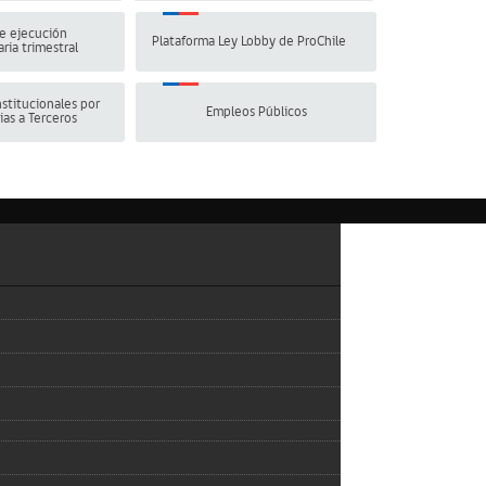
e ejecución
Plataforma Ley Lobby de ProChile
ria trimestral
stitucionales por
Empleos Públicos
ias a Terceros