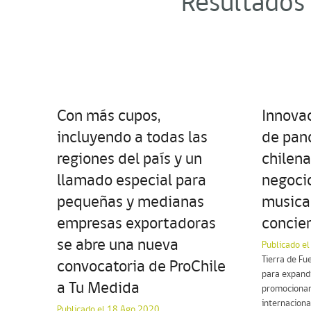
Resultados
Con más cupos,
Innova
incluyendo a todas las
de pan
regiones del país y un
chilen
llamado especial para
negocio
pequeñas y medianas
musical
empresas exportadoras
concier
se abre una nueva
Publicado el
Tierra de Fu
convocatoria de ProChile
para expandi
a Tu Medida
promocionan
internaciona
Publicado el 18 Ago 2020