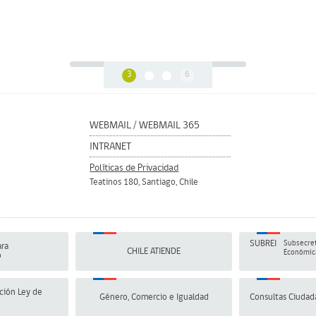
3
6
WEBMAIL
/
WEBMAIL 365
INTRANET
Políticas de Privacidad
Teatinos 180, Santiago, Chile
SUBREI
Subsecret
ra
CHILE ATIENDE
Económica
o
ción Ley de
Género, Comercio e Igualdad
Consultas Ciudad