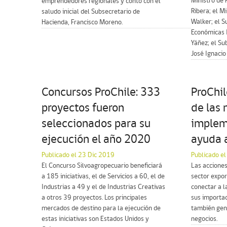
Ministro de 
emprendedores regionales y contó con el
Ribera; el M
saludo inicial del Subsecretario de
Walker; el S
Hacienda, Francisco Moreno.
Económicas I
Yáñez; el Su
José Ignacio 
Concursos ProChile: 333
ProChil
proyectos fueron
de las
seleccionados para su
implem
ejecución el año 2020
ayuda 
Publicado el 23 Dic 2019
Publicado e
El Concurso Silvoagropecuario beneficiará
Las acciones
a 185 iniciativas, el de Servicios a 60, el de
sector expor
Industrias a 49 y el de Industrias Creativas
conectar a 
a otros 39 proyectos. Los principales
sus importad
mercados de destino para la ejecución de
también gen
estas iniciativas son Estados Unidos y
negocios.