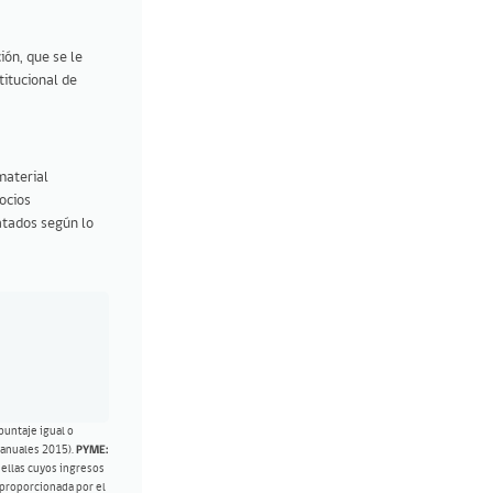
ión, que se le
titucional de
material
ocios
atados según lo
puntaje igual o
s anuales 2015).
PYME:
ellas cuyos ingresos
 proporcionada por el