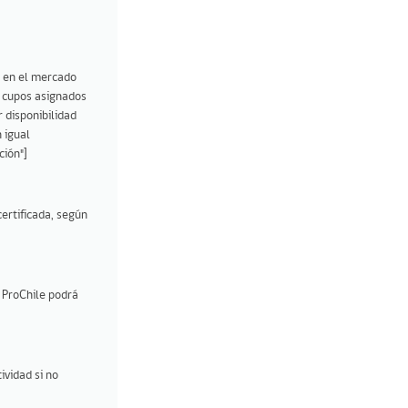
a en el mercado
e cupos asignados
 disponibilidad
 igual
ción"]
certificada, según
, ProChile podrá
ividad si no