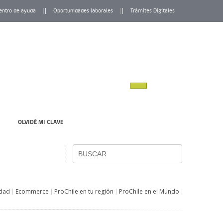
entro de ayuda
Oportunidades laborales
Trámites Digitales
OLVIDÉ MI CLAVE
idad
Ecommerce
ProChile en tu región
ProChile en el Mundo