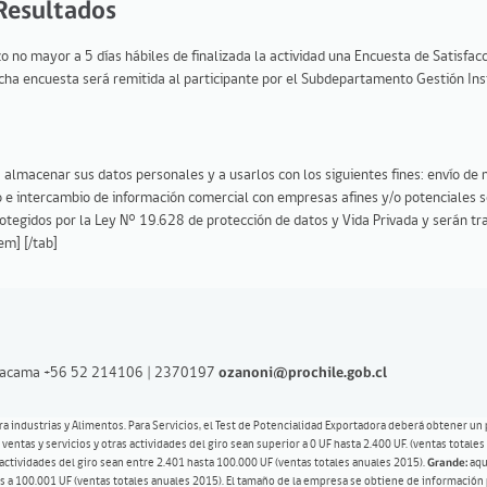
 Resultados
o no mayor a 5 días hábiles de finalizada la actividad una Encuesta de Satisfacc
icha encuesta será remitida al participante por el Subdepartamento Gestión Ins
a almacenar sus datos personales y a usarlos con los siguientes fines: envío de 
co e intercambio de información comercial con empresas afines y/o potenciales s
otegidos por la Ley N° 19.628 de protección de datos y Vida Privada y serán tr
em] [/tab]
Atacama
+56 52 214106 | 2370197
ozanoni@prochile.gob.cl
ara industrias y Alimentos. Para Servicios, el Test de Potencialidad Exportadora deberá obtener un 
ntas y servicios y otras actividades del giro sean superior a 0 UF hasta 2.400 UF. (ventas totale
actividades del giro sean entre 2.401 hasta 100.000 UF (ventas totales anuales 2015).
Grande:
aqu
res a 100.001 UF (ventas totales anuales 2015). El tamaño de la empresa se obtiene de información