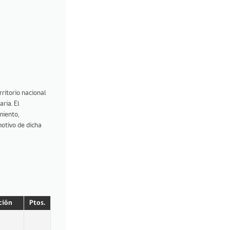
ritorio nacional
ria. El
miento,
motivo de dicha
ción
Ptos.