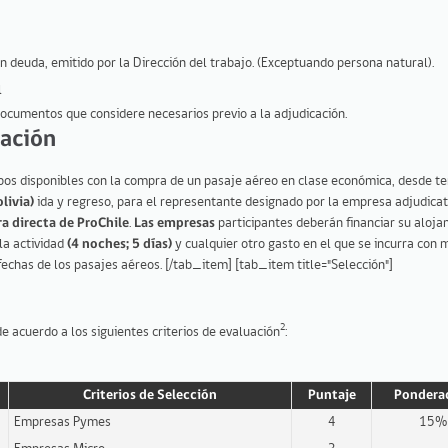
n deuda, emitido por la Dirección del trabajo. (Exceptuando persona natural).
l
 documentos que considere necesarios previo a la adjudicación.
pación
os disponibles con la compra de un pasaje aéreo en clase económica, desde ter
livia)
ida y regreso, para el representante designado por la empresa adjudicata
a directa de ProChile
.
Las empresas
participantes deberán financiar su aloja
la actividad
(4 noches; 5 días)
y cualquier otro gasto en el que se incurra con 
fechas de los pasajes aéreos. [/tab_item] [tab_item title="Selección"]
2
e acuerdo a los siguientes criterios de evaluación
:
Criterios de Selección
Puntaje
Pondera
Empresas Pymes
4
15%