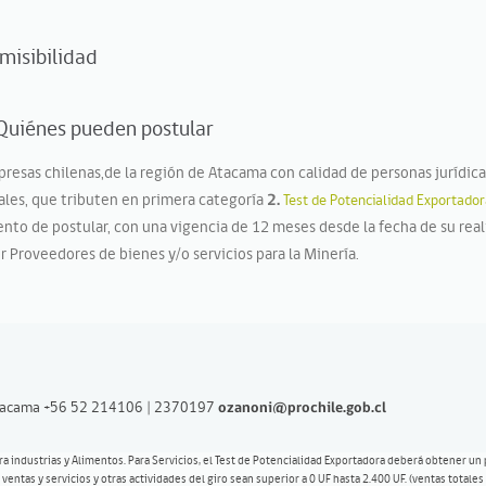
dmisibilidad
- Quiénes pueden postular
resas chilenas,de la región de Atacama con calidad de personas jurídica
ales, que tributen en primera categoría
2.
Test de Potencialidad Exportado
to de postular, con una vigencia de 12 meses desde la fecha de su real
r Proveedores de bienes y/o servicios para la Minería.
Atacama
+56 52 214106 | 2370197
ozanoni@prochile.gob.cl
ara industrias y Alimentos. Para Servicios, el Test de Potencialidad Exportadora deberá obtener un 
ntas y servicios y otras actividades del giro sean superior a 0 UF hasta 2.400 UF. (ventas totale