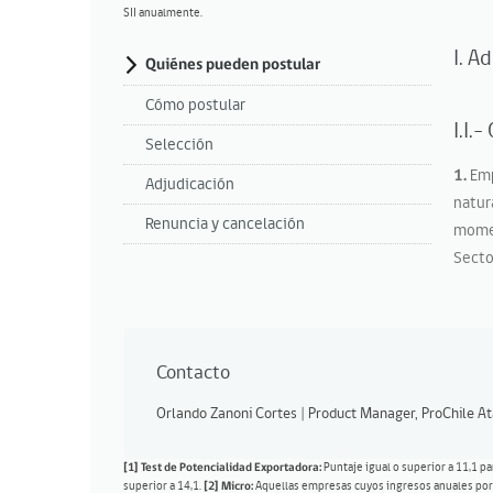
SII anualmente.
I. A
Quiénes pueden postular
Cómo postular
I.I.
Selección
1.
Emp
Adjudicación
natur
Renuncia y cancelación
momen
Secto
Contacto
Orlando Zanoni Cortes | Product Manager, ProChile 
[1]
Test de Potencialidad Exportadora
:
Puntaje igual o superior a 11,1 p
superior a 14,1.
[2] Micro:
Aquellas empresas cuyos ingresos anuales por ve