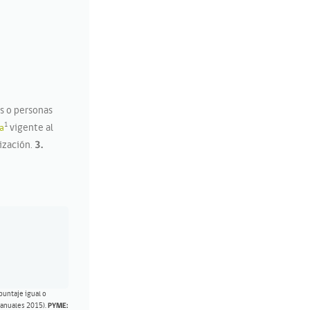
s o personas
1
ra
vigente al
ización.
3.
puntaje igual o
s anuales 2015).
PYME: