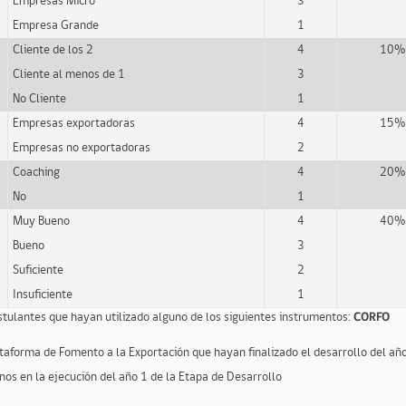
Empresas Micro
3
Empresa Grande
1
Cliente de los 2
4
10%
Cliente al menos de 1
3
No Cliente
1
Empresas exportadoras
4
15%
Empresas no exportadoras
2
Coaching
4
20%
No
1
Muy Bueno
4
40%
Bueno
3
Suficiente
2
Insuficiente
1
stulantes que hayan utilizado alguno de los siguientes instrumentos:
CORFO
aforma de Fomento a la Exportación que hayan finalizado el desarrollo del año
s en la ejecución del año 1 de la Etapa de Desarrollo