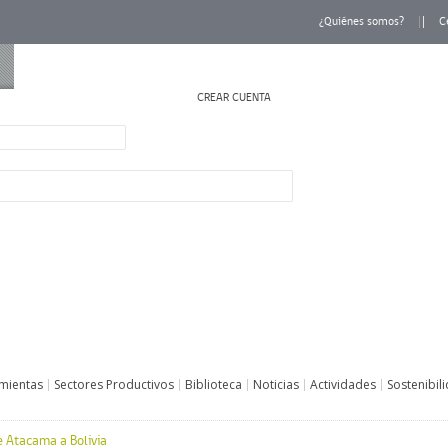
¿Quiénes somos?
C
CREAR CUENTA
INICIAR SESIÓN
mientas
Sectores Productivos
Biblioteca
Noticias
Actividades
Sostenibil
 Atacama a Bolivia