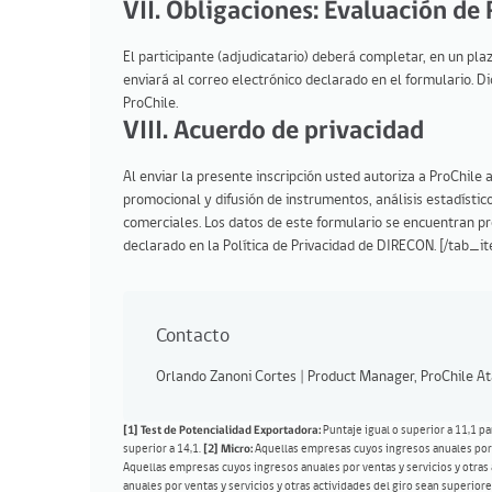
VII. Obligaciones: Evaluación de
El participante (adjudicatario) deberá completar, en un plaz
enviará al correo electrónico declarado en el formulario. D
ProChile.
VIII. Acuerdo de privacidad
Al enviar la presente inscripción usted autoriza a ProChile 
promocional y difusión de instrumentos, análisis estadísti
comerciales. Los datos de este formulario se encuentran pr
declarado en la Política de Privacidad de DIRECON. [/tab_it
Contacto
Orlando Zanoni Cortes | Product Manager, ProChile 
[1]
Test de Potencialidad Exportadora
:
Puntaje igual o superior a 11,1 p
superior a 14,1.
[2] Micro:
Aquellas empresas cuyos ingresos anuales por ve
Aquellas empresas cuyos ingresos anuales por ventas y servicios y otras 
anuales por ventas y servicios y otras actividades del giro sean superio