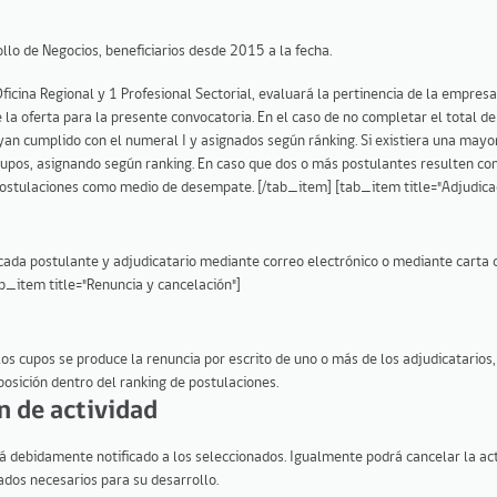
llo de Negocios, beneficiarios desde 2015 a la fecha.
ficina Regional y 1 Profesional Sectorial, evaluará la pertinencia de la empres
 la oferta para la presente convocatoria. En el caso de no completar el total d
yan cumplido con el numeral I y asignados según ránking. Si existiera una mayor
upos, asignando según ranking. En caso que dos o más postulantes resulten con
 postulaciones como medio de desempate. [/tab_item] [tab_item title="Adjudica
a cada postulante y adjudicatario mediante correo electrónico o mediante carta 
ab_item title="Renuncia y cancelación"]
 los cupos se produce la renuncia por escrito de uno o más de los adjudicatarios
posición dentro del ranking de postulaciones.
n de actividad
erá debidamente notificado a los seleccionados. Igualmente podrá cancelar la act
dos necesarios para su desarrollo.