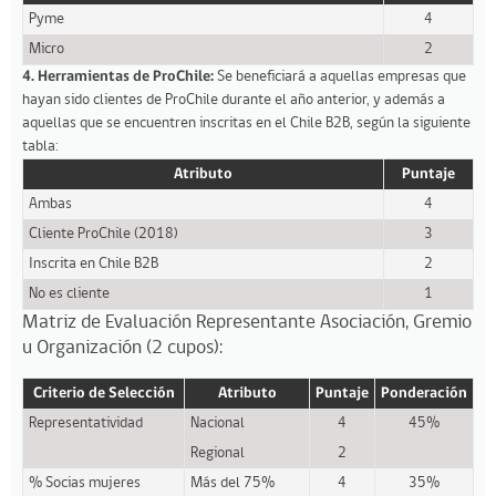
Pyme
4
Micro
2
4. Herramientas de ProChile:
Se beneficiará a aquellas empresas que
hayan sido clientes de ProChile durante el año anterior, y además a
aquellas que se encuentren inscritas en el Chile B2B, según la siguiente
tabla:
Atributo
Puntaje
Ambas
4
Cliente ProChile (2018)
3
Inscrita en Chile B2B
2
No es cliente
1
Matriz de Evaluación Representante Asociación, Gremio
u Organización (2 cupos):
Criterio de Selección
Atributo
Puntaje
Ponderación
Representatividad
Nacional
4
45%
Regional
2
% Socias mujeres
Más del 75%
4
35%