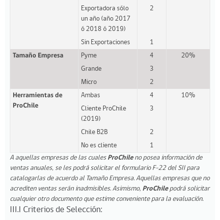
Exportadora sólo
2
un año (año 2017
ó 2018 ó 2019)
Sin Exportaciones
1
Tamaño Empresa
Pyme
4
20%
Grande
3
Micro
2
Herramientas de
Ambas
4
10%
ProChile
Cliente ProChile
3
(2019)
Chile B2B
2
No es cliente
1
A aquellas empresas de las cuales
ProChile
no posea información de
ventas anuales, se les podrá solicitar el formulario F-22 del SII para
catalogarlas de acuerdo al Tamaño Empresa. Aquellas empresas que no
acrediten ventas serán inadmisibles. Asimismo,
ProChile
podrá solicitar
cualquier otro documento que estime conveniente para la evaluación.
III.I Criterios de Selección: