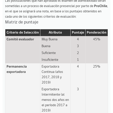
Las postulaciones que han aprobado el examen de admisibilidad serán
sometidas a un proceso de evaluación presencial por parte de
ProChile
,
en el que se asignará una nota, en base a los puntajes obtenidos en
cada uno de los siguientes criterios de evaluación:
Matriz de puntaje
Criterio de Selección
Atributo
Puntaje
Ponderación
Comité evaluador
Muy Buena
4
45%
Buena
3
Suficiente
2
Insuficiente
1
Permanencia
Exportadora
4
25%
exportadora
Continua (años
2017, 2018 y
2019)
Exportadora
3
Intermitente (al
menos dos años en
el período 2017 a
2019)