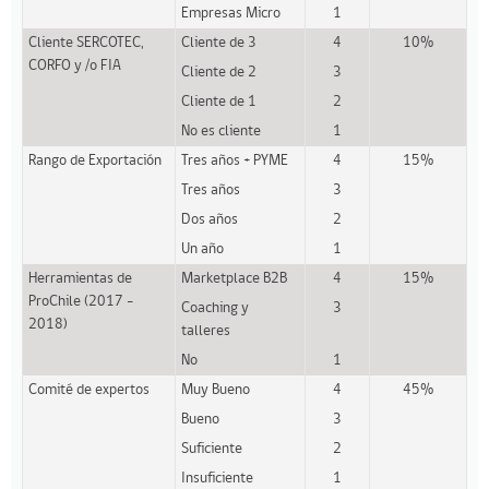
Empresas Micro
1
Cliente SERCOTEC,
Cliente de 3
4
10%
CORFO y /o FIA
Cliente de 2
3
Cliente de 1
2
No es cliente
1
Rango de Exportación
Tres años + PYME
4
15%
Tres años
3
Dos años
2
Un año
1
Herramientas de
Marketplace B2B
4
15%
ProChile (2017 -
Coaching y
3
2018)
talleres
No
1
Comité de expertos
Muy Bueno
4
45%
Bueno
3
Suficiente
2
Insuficiente
1