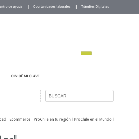
entro de ayuda
Oportunidades laborales
Trámites Digitales
OLVIDÉ MI CLAVE
idad
Ecommerce
ProChile en tu región
ProChile en el Mundo