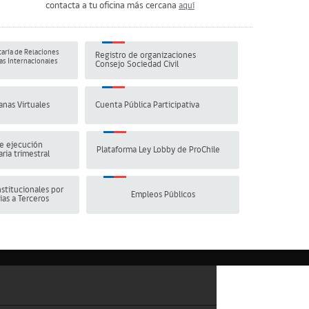
contacta a tu oficina más cercana
aquí
aría de Relaciones
Registro de organizaciones
s Internacionales
Consejo Sociedad Civil
anas Virtuales
Cuenta Pública Participativa
e ejecución
Plataforma Ley Lobby de ProChile
ria trimestral
stitucionales por
Empleos Públicos
ias a Terceros