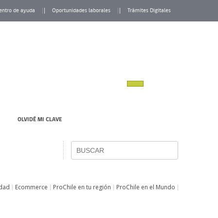
entro de ayuda
Oportunidades laborales
Trámites Digitales
OLVIDÉ MI CLAVE
idad
Ecommerce
ProChile en tu región
ProChile en el Mundo