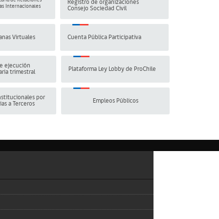
aría de Relaciones
Registro de organizaciones
s Internacionales
Consejo Sociedad Civil
anas Virtuales
Cuenta Pública Participativa
e ejecución
Plataforma Ley Lobby de ProChile
ria trimestral
stitucionales por
Empleos Públicos
ias a Terceros