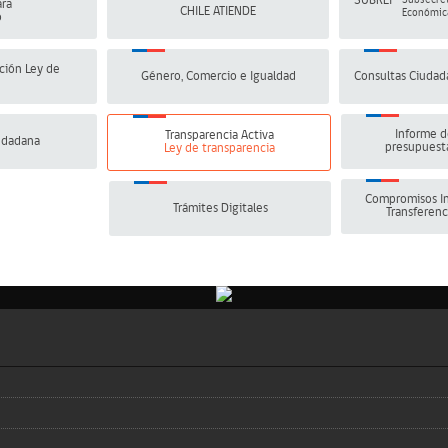
SUBREI
Subsecret
ra
CHILE ATIENDE
Económica
o
ción Ley de
Género, Comercio e Igualdad
Consultas Ciudad
Informe d
Transparencia Activa
udadana
presupuesta
Ley de transparencia
Compromisos In
Trámites Digitales
Transferenc