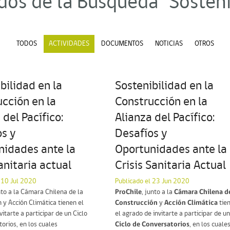
dos de la Búsqueda "Sosteni
TODOS
ACTIVIDADES
DOCUMENTOS
NOTICIAS
OTROS
bilidad en la
Sostenibilidad en la
cción en la
Construcción en la
 del Pacífico:
Alianza del Pacífico:
s y
Desafíos y
nidades ante la
Oportunidades ante la
sanitaria actual
Crisis Sanitaria Actual
 10 Jul 2020
Publicado el 23 Jun 2020
nto a la Cámara Chilena de la
ProChile
, junto a la
Cámara Chilena de
 y Acción Climática tienen el
Construcción
y
Acción Climática
tie
vitarte a participar de un Ciclo
el agrado de invitarte a participar de un
orios, en los cuales
Ciclo de Conversatorios
, en los cuale