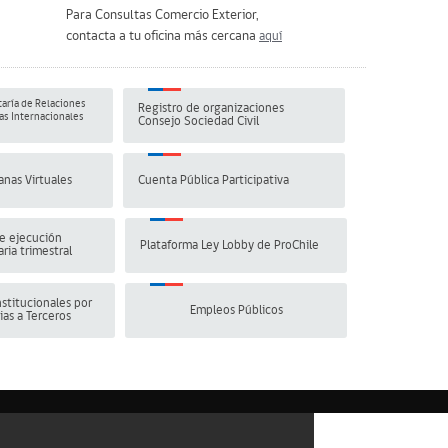
Para Consultas Comercio Exterior,
contacta a tu oficina más cercana
aquí
aría de Relaciones
Registro de organizaciones
s Internacionales
Consejo Sociedad Civil
anas Virtuales
Cuenta Pública Participativa
e ejecución
Plataforma Ley Lobby de ProChile
ria trimestral
stitucionales por
Empleos Públicos
ias a Terceros