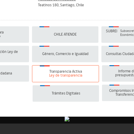
Teatinos 180, Santiago, Chile
SUBREI
Subsecret
ra
CHILE ATIENDE
Económica
o
ción Ley de
Género, Comercio e Igualdad
Consultas Ciudad
Informe d
Transparencia Activa
udadana
presupuesta
Ley de transparencia
Compromisos In
Trámites Digitales
Transferenc