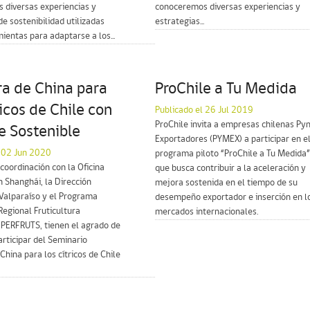
 diversas experiencias y
conoceremos diversas experiencias y
de sostenibilidad utilizadas
estrategias...
entas para adaptarse a los...
ra de China para
ProChile a Tu Medida
ricos de Chile con
Publicado el 26 Jul 2019
ProChile invita a empresas chilenas P
e Sostenible
Exportadores (PYMEX) a participar en e
l 02 Jun 2020
programa piloto “ProChile a Tu Medida”
 coordinación con la Oficina
que busca contribuir a la aceleración y
 Shanghái, la Dirección
mejora sostenida en el tiempo de su
Valparaíso y el Programa
desempeño exportador e inserción en l
Regional Fruticultura
mercados internacionales.
 PERFRUTS, tienen el agrado de
participar del Seminario
China para los cítricos de Chile