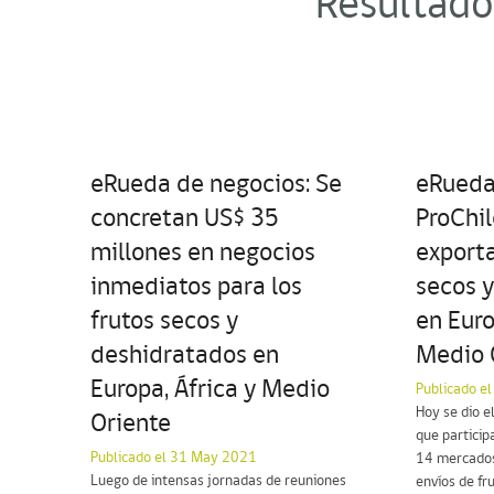
Resultado
eRueda de negocios: Se
eRueda
concretan US$ 35
ProChi
millones en negocios
exporta
inmediatos para los
secos 
frutos secos y
en Euro
deshidratados en
Medio 
Europa, África y Medio
Publicado e
Hoy se dio e
Oriente
que partici
Publicado el 31 May 2021
14 mercados
Luego de intensas jornadas de reuniones
envíos de fr