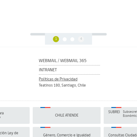
1
4
WEBMAIL
/
WEBMAIL 365
INTRANET
Políticas de Privacidad
Teatinos 180, Santiago, Chile
SUBREI
Subsecret
ra
CHILE ATIENDE
Económica
o
ción Ley de
Género, Comercio e Igualdad
Consultas Ciudad