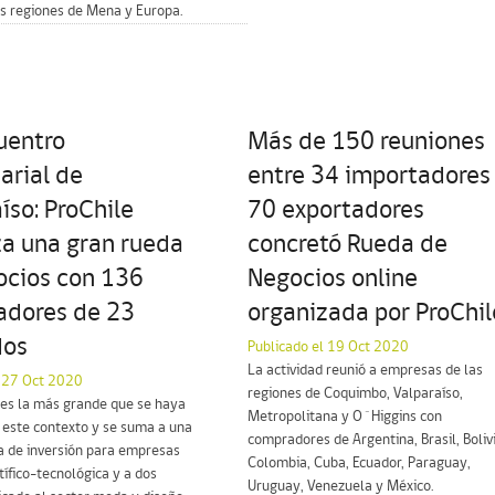
as regiones de Mena y Europa.
uentro
Más de 150 reuniones
arial de
entre 34 importadores
íso: ProChile
70 exportadores
za una gran rueda
concretó Rueda de
ocios con 136
Negocios online
adores de 23
organizada por ProChil
dos
Publicado el 19 Oct 2020
La actividad reunió a empresas de las
l 27 Oct 2020
regiones de Coquimbo, Valparaíso,
 es la más grande que se haya
Metropolitana y O´Higgins con
 este contexto y se suma a una
compradores de Argentina, Brasil, Bolivi
a de inversión para empresas
Colombia, Cuba, Ecuador, Paraguay,
tífico-tecnológica y a dos
Uruguay, Venezuela y México.