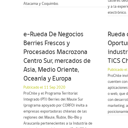
talleres ded
Atacama y Coquimbo.
y a la exper
electrónico.
e-Rueda De Negocios
Rueda 
Berries Frescos y
Oportu
Procesados Macrozona
industr
Centro Sur, mercados de
TICS C
Asia, Medio Oriente,
Publicado e
ProChile inv
Oceanía y Europa
cuenten con 
Publicado el 11 Sep 2020
aplicaciones
ProChile y el Programa Territorial
o web, que 
Integrado (PTI) Berries del Maule Sur
con desarro
(programa apoyado por CORFO) invita a
marketing; 
empresas exportadoras chilenas de las
posicionamie
regiones del Maule, Ñuble, Bío-Bío y
Araucanía pertenecientes a la Industria de