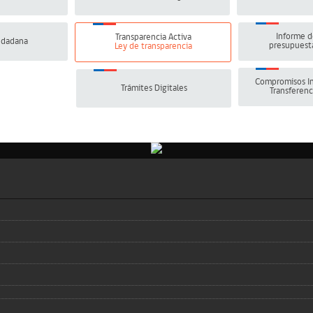
Informe d
Transparencia Activa
udadana
presupuesta
Ley de transparencia
Compromisos In
Trámites Digitales
Transferenc