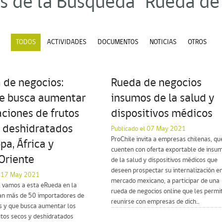
s de la Búsqueda "Rueda de
TODOS
ACTIVIDADES
DOCUMENTOS
NOTICIAS
OTROS
 de negocios:
Rueda de negocios
le busca aumentar
insumos de la salud y
ciones de frutos
dispositivos médicos
y deshidratados
Publicado el 07 May 2021
ProChile invita a empresas chilenas, qu
pa, África y
cuenten con oferta exportable de insu
Oriente
de la salud y dispositivos médicos que
deseen prospectar su internalización en
l 17 May 2021
mercado mexicano, a participar de una
l vamos a esta eRueda en la
rueda de negocios online que les permit
pan más de 50 importadores de
reunirse con empresas de dich...
 y que busca aumentar los
utos secos y deshidratados