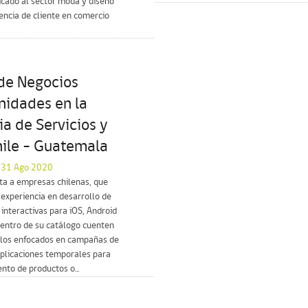
icado al sector moda y diseño
iencia de cliente en comercio
de Negocios
nidades en la
ia de Servicios y
hile – Guatemala
l 31 Ago 2020
ita a empresas chilenas, que
experiencia en desarrollo de
 interactivas para iOS, Android
dentro de su catálogo cuenten
llos enfocados en campañas de
aplicaciones temporales para
nto de productos o...