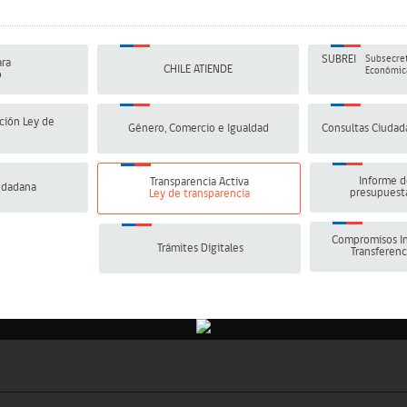
SUBREI
Subsecret
ra
CHILE ATIENDE
Económica
o
ción Ley de
Género, Comercio e Igualdad
Consultas Ciudad
Informe d
Transparencia Activa
udadana
presupuesta
Ley de transparencia
Compromisos In
Trámites Digitales
Transferenc