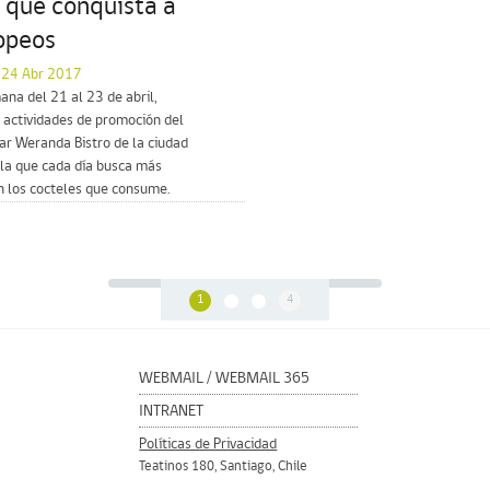
 que conquista a
ropeos
l 24 Abr 2017
mana del 21 al 23 de abril,
ó actividades de promoción del
bar Weranda Bistro de la ciudad
 la que cada día busca más
n los cocteles que consume.
1
4
WEBMAIL
/
WEBMAIL 365
INTRANET
Políticas de Privacidad
Teatinos 180, Santiago, Chile