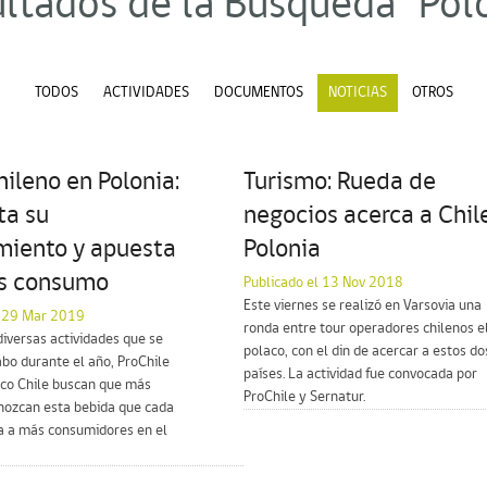
ltados de la Búsqueda "Pol
TODOS
ACTIVIDADES
DOCUMENTOS
NOTICIAS
OTROS
hileno en Polonia:
Turismo: Rueda de
a su
negocios acerca a Chil
miento y apuesta
Polonia
s consumo
Publicado el 13 Nov 2018
Este viernes se realizó en Varsovia una
l 29 Mar 2019
ronda entre tour operadores chilenos e
diversas actividades que se
polaco, con el din de acercar a estos do
abo durante el año, ProChile
países. La actividad fue convocada por
sco Chile buscan que más
ProChile y Sernatur.
nozcan esta bebida que cada
ta a más consumidores en el