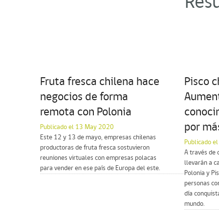
Resu
Fruta fresca chilena hace
Pisco c
negocios de forma
Aument
remota con Polonia
conoci
por má
Publicado el 13 May 2020
Este 12 y 13 de mayo, empresas chilenas
Publicado e
productoras de fruta fresca sostuvieron
A través de 
reuniones virtuales con empresas polacas
llevarán a c
para vender en ese país de Europa del este.
Polonia y Pi
personas co
día conquis
mundo.