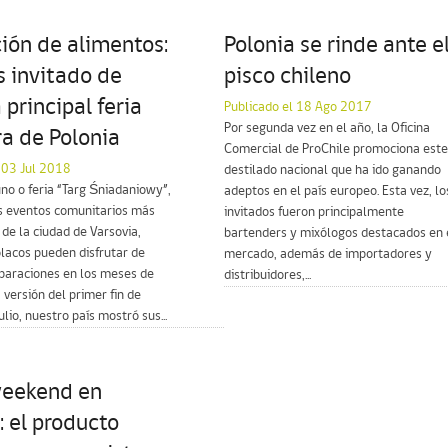
ión de alimentos:
Polonia se rinde ante e
s invitado de
pisco chileno
 principal feria
Publicado el 18 Ago 2017
Por segunda vez en el año, la Oficina
ra de Polonia
Comercial de ProChile promociona este
 03 Jul 2018
destilado nacional que ha ido ganando
no o feria “Targ Śniadaniowy”,
adeptos en el país europeo. Esta vez, lo
os eventos comunitarios más
invitados fueron principalmente
de la ciudad de Varsovia,
bartenders y mixólogos destacados en 
lacos pueden disfrutar de
mercado, además de importadores y
eparaciones en los meses de
distribuidores,...
 versión del primer fin de
lio, nuestro país mostró sus...
weekend en
: el producto