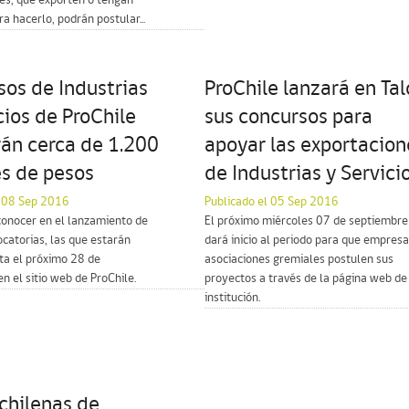
es, que exporten o tengan
ra hacerlo, podrán postular...
os de Industrias
ProChile lanzará en Tal
cios de ProChile
sus concursos para
rán cerca de 1.200
apoyar las exportacion
es de pesos
de Industrias y Servici
l 08 Sep 2016
Publicado el 05 Sep 2016
 conocer en el lanzamiento de
El próximo miércoles 07 de septiembre
catorias, las que estarán
dará inicio al periodo para que empresa
ta el próximo 28 de
asociaciones gremiales postulen sus
n el sitio web de ProChile.
proyectos a través de la página web de
institución.
chilenas de