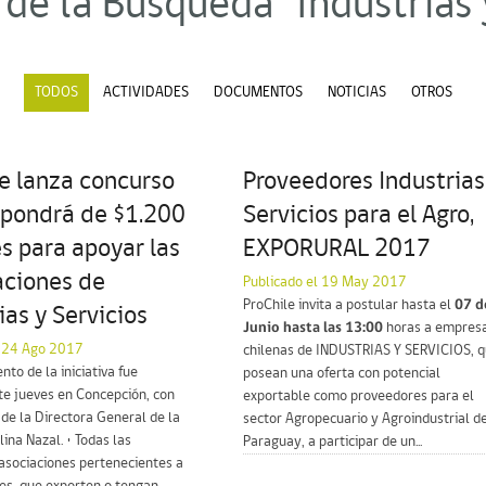
de la Búsqueda "Industrias 
TODOS
ACTIVIDADES
DOCUMENTOS
NOTICIAS
OTROS
e lanza concurso
Proveedores Industrias
spondrá de $1.200
Servicios para el Agro,
s para apoyar las
EXPORURAL 2017
aciones de
Publicado el 19 May 2017
ProChile invita a postular hasta el
07 d
ias y Servicios
Junio hasta las 13:00
horas a empres
l 24 Ago 2017
chilenas de INDUSTRIAS Y SERVICIOS, 
nto de la iniciativa fue
posean una oferta con potencial
te jueves en Concepción, con
exportable como proveedores para el
 de la Directora General de la
sector Agropecuario y Agroindustrial d
lina Nazal. • Todas las
Paraguay, a participar de un...
asociaciones pertenecientes a