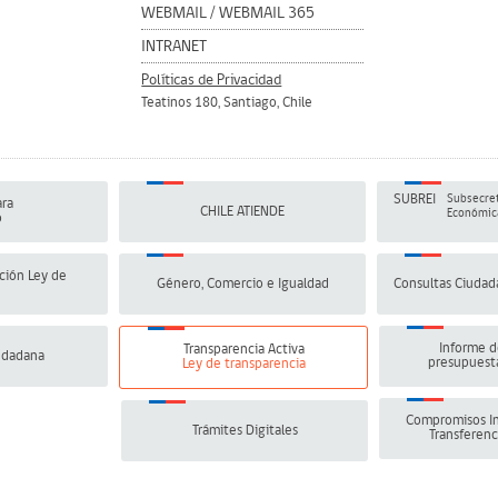
WEBMAIL
/
WEBMAIL 365
INTRANET
Políticas de Privacidad
Teatinos 180, Santiago, Chile
SUBREI
Subsecret
ra
CHILE ATIENDE
Económica
o
ción Ley de
Género, Comercio e Igualdad
Consultas Ciudad
Informe d
Transparencia Activa
udadana
presupuesta
Ley de transparencia
Compromisos In
Trámites Digitales
Transferenc