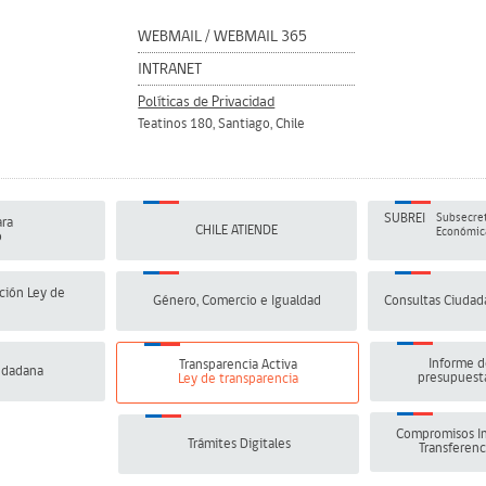
WEBMAIL
/
WEBMAIL 365
INTRANET
Políticas de Privacidad
Teatinos 180, Santiago, Chile
SUBREI
Subsecret
ra
CHILE ATIENDE
Económica
o
ción Ley de
Género, Comercio e Igualdad
Consultas Ciudad
Informe d
Transparencia Activa
udadana
presupuesta
Ley de transparencia
Compromisos In
Trámites Digitales
Transferenc