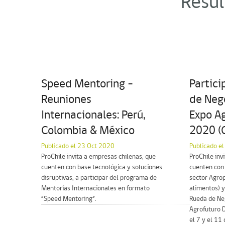
Resul
Speed Mentoring –
Partici
Reuniones
de Nego
Internacionales: Perú,
Expo Ag
Colombia & México
2020 (
Publicado el 23 Oct 2020
Publicado el
ProChile invita a empresas chilenas, que
ProChile inv
cuenten con base tecnológica y soluciones
cuenten con
disruptivas, a participar del programa de
sector Agrop
Mentorías Internacionales en formato
alimentos) y/
“Speed Mentoring”.
Rueda de Neg
Agrofuturo D
el 7 y el 11