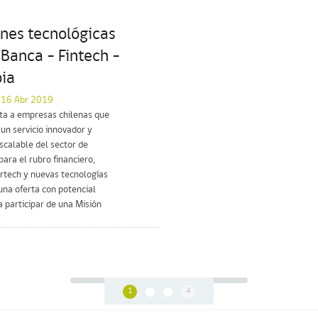
ones tecnológicas
 Banca – Fintech –
ia
l 16 Abr 2019
ita a empresas chilenas que
un servicio innovador y
calable del sector de
para el rubro financiero,
urtech y nuevas tecnologías
na oferta con potencial
a participar de una Misión
1
4