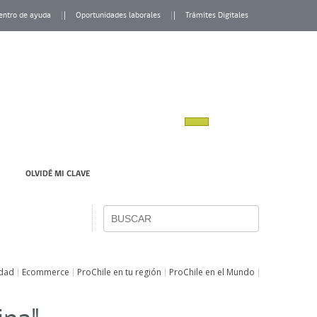
entro de ayuda
Oportunidades laborales
Trámites Digitales
OLVIDÉ MI CLAVE
idad
Ecommerce
ProChile en tu región
ProChile en el Mundo