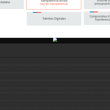
Informe d
Transparencia Activa
udadana
presupuesta
Ley de transparencia
Compromisos In
Trámites Digitales
Transferenc