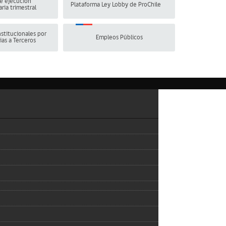
e ejecución
Plataforma Ley Lobby de ProChile
ria trimestral
stitucionales por
Empleos Públicos
ias a Terceros