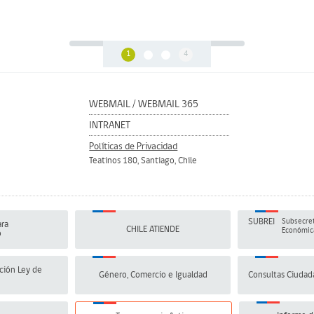
1
4
WEBMAIL
/
WEBMAIL 365
INTRANET
Políticas de Privacidad
Teatinos 180, Santiago, Chile
SUBREI
Subsecret
ra
CHILE ATIENDE
Económica
o
ción Ley de
Género, Comercio e Igualdad
Consultas Ciudad